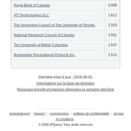
Royal Bank of Canada
2 068
ATI Technologies ULC
1 612
The Governing Council of The University of Toronto,
1 553
National Research Council of Canada
1 551
The University of British Columbia
1 537
Bombardier Recreational Products Inc.
1 515
Dernière mise à jour : 2026-08-01
Informations sur la base de données
Nouveaux brevets et marques déposées la semaine dernière
proprietairespi
ipqwery
coordonnées
politique de confidentialité
termes
et conditions
© 2026 IPQwery Tous droits réservés