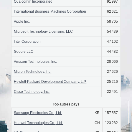
Qualcomm Incorporated
91 997
International Business Machines Corporation
62 621
Apple Inc.
58 705
Microsoft Technology Licensing, LLC
54 439
Intel Corporation
47 102
Google LLC
44 482
Amazon Technologies, Inc.
28 066
Micron Technology, Inc.
27 626
Hewlett-Packard Development Company, L.P.
25 216
Cisco Technology, Inc.
22 491
Top autres pays
Samsung Electronics Co., Ltd.
KR
157 557
Huawei Technologies Co., Ltd.
CN
123 282