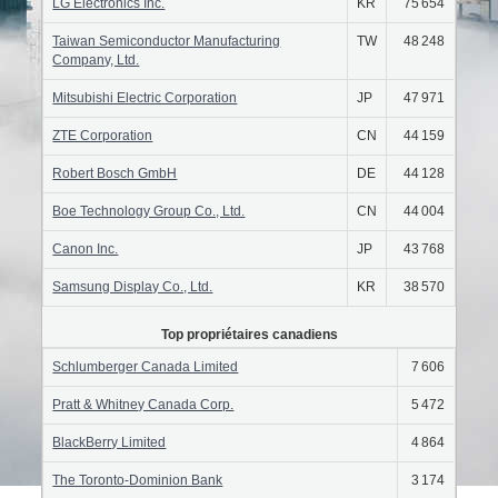
LG Electronics Inc.
KR
75 654
Taiwan Semiconductor Manufacturing
TW
48 248
Company, Ltd.
Mitsubishi Electric Corporation
JP
47 971
ZTE Corporation
CN
44 159
Robert Bosch GmbH
DE
44 128
Boe Technology Group Co., Ltd.
CN
44 004
Canon Inc.
JP
43 768
Samsung Display Co., Ltd.
KR
38 570
Top propriétaires canadiens
Schlumberger Canada Limited
7 606
Pratt & Whitney Canada Corp.
5 472
BlackBerry Limited
4 864
The Toronto-Dominion Bank
3 174