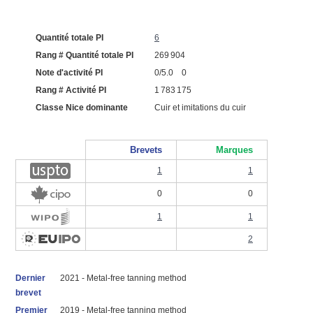
Quantité totale PI
6
Rang # Quantité totale PI
269 904
Note d'activité PI
0/5.0 0
Rang # Activité PI
1 783 175
Classe Nice dominante
Cuir et imitations du cuir
Brevets
Marques
1
1
0
0
1
1
2
Dernier
2021 - Metal-free tanning method
brevet
Premier
2019 - Metal-free tanning method