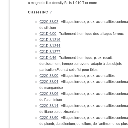
a magnetic flux density Bs is 1.910 T or more.
Classes IPC
?
C22C 38/02
- Alliages ferreux, p. ex. aciers alliés conten
du silicium
C21D 6/00
- Traitement thermique des alliages ferreux
C21D 8/1216
-
C21D 8/1244
-
C21D 8/1277
-
C21D 9/46
- Traitement thermique, p. ex. recuit,
durcissement, trempe ou revenu, adapté à des objets
particuliersFours à cet effet pour tôles
C22C 38/00
- Alliages ferreux, p. ex. aciers alliés
C22C 38/04
- Alliages ferreux, p. ex. aciers alliés conten
du manganèse
C22C 38/06
- Alliages ferreux, p. ex. aciers alliés conten
de l'aluminium
C22C 38/14
- Alliages ferreux, p. ex. aciers alliés conten
du titane ou du zirconium
C22C 38/60
- Alliages ferreux, p. ex. aciers alliés conten
du plomb, du sélénium, du tellure, de l'antimoine, ou plus