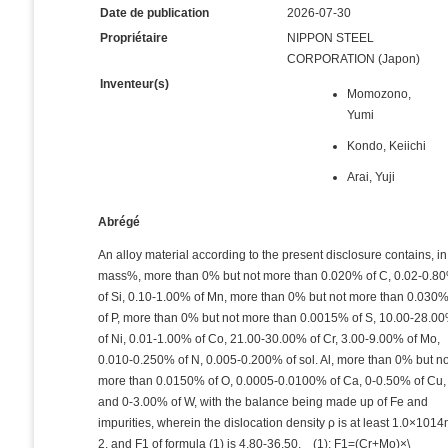
Date de publication
2026-07-30
Propriétaire
NIPPON STEEL
CORPORATION (Japon)
Inventeur(s)
Momozono,
Yumi
Kondo, Keiichi
Arai, Yuji
Abrégé
An alloy material according to the present disclosure contains, in
mass%, more than 0% but not more than 0.020% of C, 0.02-0.8
of Si, 0.10-1.00% of Mn, more than 0% but not more than 0.030
of P, more than 0% but not more than 0.0015% of S, 10.00-28.0
of Ni, 0.01-1.00% of Co, 21.00-30.00% of Cr, 3.00-9.00% of Mo,
0.010-0.250% of N, 0.005-0.200% of sol. Al, more than 0% but no
more than 0.0150% of O, 0.0005-0.0100% of Ca, 0-0.50% of Cu,
and 0-3.00% of W, with the balance being made up of Fe and
impurities, wherein the dislocation density ρ is at least 1.0×1014
2, and F1 of formula (1) is 4.80-36.50. (1): F1=(Cr+Mo)×\