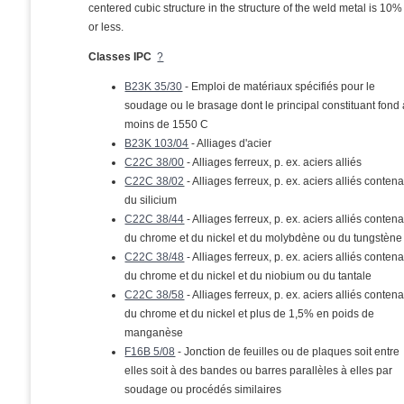
centered cubic structure in the structure of the weld metal is 10%
or less.
Classes IPC
?
B23K 35/30
- Emploi de matériaux spécifiés pour le
soudage ou le brasage dont le principal constituant fond
moins de 1550 C
B23K 103/04
- Alliages d'acier
C22C 38/00
- Alliages ferreux, p. ex. aciers alliés
C22C 38/02
- Alliages ferreux, p. ex. aciers alliés conten
du silicium
C22C 38/44
- Alliages ferreux, p. ex. aciers alliés conten
du chrome et du nickel et du molybdène ou du tungstène
C22C 38/48
- Alliages ferreux, p. ex. aciers alliés conten
du chrome et du nickel et du niobium ou du tantale
C22C 38/58
- Alliages ferreux, p. ex. aciers alliés conten
du chrome et du nickel et plus de 1,5% en poids de
manganèse
F16B 5/08
- Jonction de feuilles ou de plaques soit entre
elles soit à des bandes ou barres parallèles à elles par
soudage ou procédés similaires