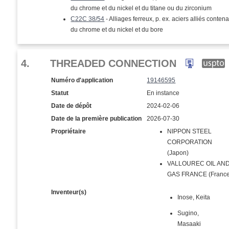
du chrome et du nickel et du titane ou du zirconium
C22C 38/54
- Alliages ferreux, p. ex. aciers alliés conten
du chrome et du nickel et du bore
4.
THREADED CONNECTION
Numéro d'application
19146595
Statut
En instance
Date de dépôt
2024-02-06
Date de la première publication
2026-07-30
Propriétaire
NIPPON STEEL
CORPORATION
(Japon)
VALLOUREC OIL AN
GAS FRANCE (France
Inventeur(s)
Inose, Keita
Sugino,
Masaaki