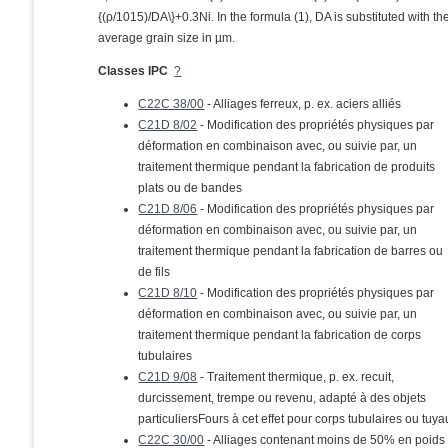
{(ρ/1015)/DA\}+0.3Ni. In the formula (1), DA is substituted with th
average grain size in µm.
Classes IPC
?
C22C 38/00
- Alliages ferreux, p. ex. aciers alliés
C21D 8/02
- Modification des propriétés physiques par
déformation en combinaison avec, ou suivie par, un
traitement thermique pendant la fabrication de produits
plats ou de bandes
C21D 8/06
- Modification des propriétés physiques par
déformation en combinaison avec, ou suivie par, un
traitement thermique pendant la fabrication de barres ou
de fils
C21D 8/10
- Modification des propriétés physiques par
déformation en combinaison avec, ou suivie par, un
traitement thermique pendant la fabrication de corps
tubulaires
C21D 9/08
- Traitement thermique, p. ex. recuit,
durcissement, trempe ou revenu, adapté à des objets
particuliersFours à cet effet pour corps tubulaires ou tuya
C22C 30/00
- Alliages contenant moins de 50% en poids