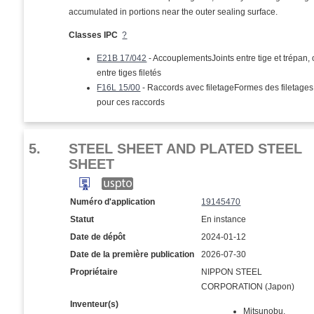
accumulated in portions near the outer sealing surface.
Classes IPC
?
E21B 17/042
- AccouplementsJoints entre tige et trépan,
entre tiges filetés
F16L 15/00
- Raccords avec filetageFormes des filetages
pour ces raccords
5.
STEEL SHEET AND PLATED STEEL
SHEET
Numéro d'application
19145470
Statut
En instance
Date de dépôt
2024-01-12
Date de la première publication
2026-07-30
Propriétaire
NIPPON STEEL
CORPORATION (Japon)
Inventeur(s)
Mitsunobu,