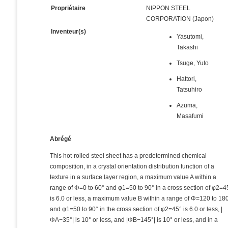
Propriétaire
NIPPON STEEL
CORPORATION (Japon)
Inventeur(s)
Yasutomi,
Takashi
Tsuge, Yuto
Hattori,
Tatsuhiro
Azuma,
Masafumi
Abrégé
This hot-rolled steel sheet has a predetermined chemical
composition, in a crystal orientation distribution function of a
texture in a surface layer region, a maximum value A within a
range of Φ=0 to 60° and φ1=50 to 90° in a cross section of φ2=4
is 6.0 or less, a maximum value B within a range of Φ=120 to 18
and φ1=50 to 90° in the cross section of φ2=45° is 6.0 or less, |
ΦA−35°| is 10° or less, and |ΦB−145°| is 10° or less, and in a