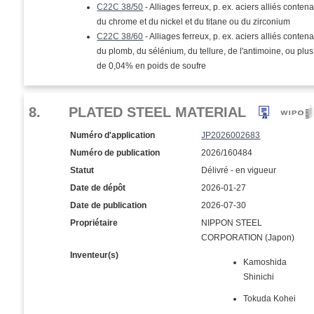
C22C 38/50
- Alliages ferreux, p. ex. aciers alliés conten
du chrome et du nickel et du titane ou du zirconium
C22C 38/60
- Alliages ferreux, p. ex. aciers alliés conten
du plomb, du sélénium, du tellure, de l'antimoine, ou plus
de 0,04% en poids de soufre
8.
PLATED STEEL MATERIAL
Numéro d'application
JP2026002683
Numéro de publication
2026/160484
Statut
Délivré - en vigueur
Date de dépôt
2026-01-27
Date de publication
2026-07-30
Propriétaire
NIPPON STEEL
CORPORATION (Japon)
Inventeur(s)
Kamoshida
Shinichi
Tokuda Kohei