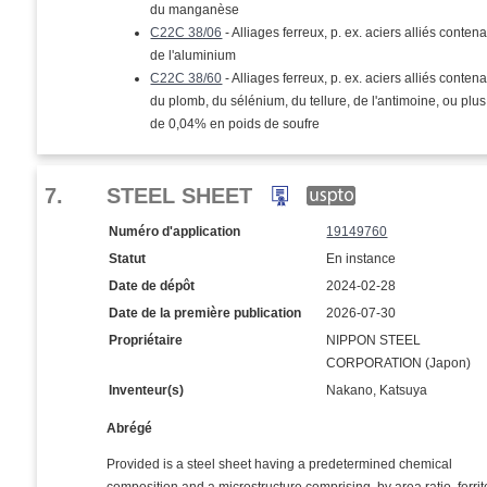
du manganèse
C22C 38/06
- Alliages ferreux, p. ex. aciers alliés conten
de l'aluminium
C22C 38/60
- Alliages ferreux, p. ex. aciers alliés conten
du plomb, du sélénium, du tellure, de l'antimoine, ou plus
de 0,04% en poids de soufre
7.
STEEL SHEET
Numéro d'application
19149760
Statut
En instance
Date de dépôt
2024-02-28
Date de la première publication
2026-07-30
Propriétaire
NIPPON STEEL
CORPORATION (Japon)
Inventeur(s)
Nakano, Katsuya
Abrégé
Provided is a steel sheet having a predetermined chemical