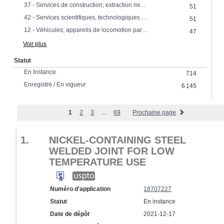
37 - Services de construction; extraction minière; installation et réparation
51
42 - Services scientifiques, technologiques et industriels, recherche et conception
51
12 - Véhicules; appareils de locomotion par terre, par air ou par eau; parties de véhicules
47
Voir plus
Statut
En Instance
714
Enregistré / En vigueur
6 145
1
2
3
...
69
Prochaine page
1.
NICKEL-CONTAINING STEEL
WELDED JOINT FOR LOW
TEMPERATURE USE
Numéro d'application
18707227
Statut
En instance
Date de dépôt
2021-12-17