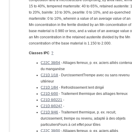
composition and a microstructure comprising, by area ratio, ferrit
15 to 40%, tempered martensite: 40 to 65%, retained austenite: 
to 20%, bainite: 10 to 30%, pearlite: 0 to 10%, and as-quenched
martensite: 0 to 10%, wherein a value of an average value of an
Mn concentration in the ferrite divided by an Mn concentration of
base material is 0.980 or less, and a value of an average value o
an Mn concentration in the retained austenite divided by the Mn
concentration of the base material is 1.150 to 2.000.
Classes IPC
?
C22C 38/04
- Alliages ferreux, p. ex. aciers alliés conten
du manganèse
C21D 1/18
- DurcissementTrempe avec ou sans revenu
ultérieur
C21D 1/84
- Refroidissement lent dirigé
C21D 6/00
- Traitement thermique des alliages ferreux
C21D 8/0221
-
C21D 8/0247
-
C21D 9/46
- Traitement thermique, p. ex. recuit,
durcissement, trempe ou revenu, adapté à des objets
particuliersFours à cet effet pour tôles
C22C 38/00
- Alliages ferreux, p. ex. aciers alliés