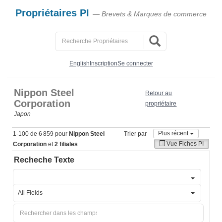
Propriétaires PI
— Brevets & Marques de commerce
English
Inscription
Se connecter
Nippon Steel
Retour au
Corporation
propriétaire
Japon
Plus récent
1-100 de 6 859 pour
Nippon Steel
Trier par
Vue Fiches PI
Corporation
et
2 filiales
Recheche Texte
All Fields