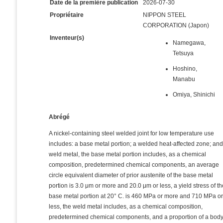
Date de la première publication
2026-07-30
Propriétaire
NIPPON STEEL
CORPORATION (Japon)
Inventeur(s)
Namegawa,
Tetsuya
Hoshino,
Manabu
Omiya, Shinichi
Abrégé
A nickel-containing steel welded joint for low temperature use
includes: a base metal portion; a welded heat-affected zone; and
weld metal, the base metal portion includes, as a chemical
composition, predetermined chemical components, an average
circle equivalent diameter of prior austenite of the base metal
portion is 3.0 μm or more and 20.0 μm or less, a yield stress of t
base metal portion at 20° C. is 460 MPa or more and 710 MPa o
less, the weld metal includes, as a chemical composition,
predetermined chemical components, and a proportion of a body