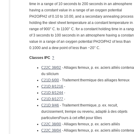
time in a range of 10 seconds to 200 seconds in an atmosphere
having a constant value in a range of an oxygen potential
PH2O/PH2 of 0.10 to 10.00, and a secondary annealing process
holding the steel sheet temperature at a constant temperature in
range of 900° C. to 1100° C. for a constant holding time in a ran
of 3 seconds to 100 seconds in an atmosphere having a constan
value in a range of an oxygen potential PH2O/PH2 of less than
0.1000 and a dew point of less than −20° C.
Classes IPC
?
C22C 38/02
- Alliages ferreux, p. ex. aciers alliés conten
du silicium
C21D 6/00
- Traitement thermique des alliages ferreux
C21D 8/1216
-
C21D 8/1244
-
C21D 8/1277
-
C21D 9/46
- Traitement thermique, p. ex. recuit,
durcissement, trempe ou revenu, adapté à des objets
particuliersFours à cet effet pour tôles
C22C 38/00
- Alliages ferreux, p. ex. aciers alliés
C22C 38/04
- Alliages ferreux, p. ex. aciers alliés conten