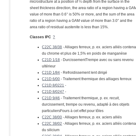
microstructure at a position of ¼ depth from the surface in the
sheet thickness direction, the area ratio of a region having a GA
value of more than 0.6° is 50% or more, and the sum of the area
ratio of a region having a GAM value of more than 3.0° and the
area ratio of residual austenite is less than 15%.
Classes IPC
?
C22C 38/38
- Alliages ferreux, p. ex. aciers alliés conten
du chrome et plus de 1,5% en poids de manganèse
C21D 1/18
- DurcissementTrempe avec ou sans revenu
ultérieur
C21D 1/84
- Refroidissement lent dirigé
C21D 6/00
- Traitement thermique des alliages ferreux
C21D 8/0221
-
C21D 8/0247
-
C21D 9/46
- Traitement thermique, p. ex. recuit,
durcissement, trempe ou revenu, adapté à des objets
particuliersFours à cet effet pour tôles
C22C 38/00
- Alliages ferreux, p. ex. aciers alliés
C22C 38/02
- Alliages ferreux, p. ex. aciers alliés conten
du silicium