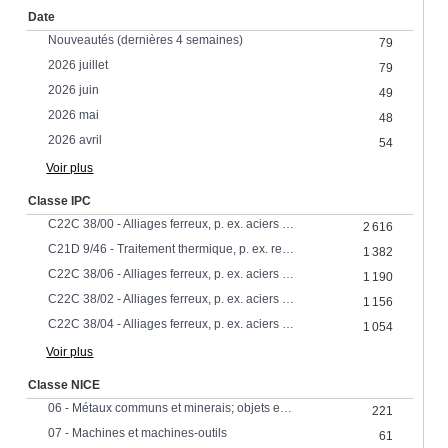
Date
Nouveautés (dernières 4 semaines)
79
2026 juillet
79
2026 juin
49
2026 mai
48
2026 avril
54
Voir plus
Classe IPC
C22C 38/00 - Alliages ferreux, p. ex. aciers alliés
2 616
C21D 9/46 - Traitement thermique, p. ex. recuit, durcissement, trempe ou revenu, adapté à des objets particuliersFours à cet effet pour tôles
1 382
C22C 38/06 - Alliages ferreux, p. ex. aciers alliés contenant de l'aluminium
1 190
C22C 38/02 - Alliages ferreux, p. ex. aciers alliés contenant du silicium
1 156
C22C 38/04 - Alliages ferreux, p. ex. aciers alliés contenant du manganèse
1 054
Voir plus
Classe NICE
06 - Métaux communs et minerais; objets en métal
221
07 - Machines et machines-outils
61