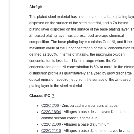
Abrégé
This plated steel material has a steel material, a base plating lay
disposed on the surface of the steel material, and a Zn-based
plating layer disposed on the surface of the base plating layer. T
Zn-based plating layer has a prescribed average chemical
composition. The base plating layer contains Cr or Ni, and if the
maximum value of the Cr concentration or the Ni concentration i
defined as 100%, in terms of mass%, the maximum oxygen
concentration is less than 1% in a range where the Cr
concentration or the Ni concentration is 5% or more, in the elem
distribution profile as quantitatively analyzed by glow discharge
optical emission spectrometry from the surface of the Zn-based
plating layer to the steel material.
Classes IPC
?
C23C 2/06
- Zinc ou cadmium ou leurs alliages
C22C 18/04
- Alliages à base de zinc avec l'aluminium
comme second constituant majeur
C22C 21/00
- Alliages à base d'aluminium
C22C 21/10
- Alliages à base d'aluminium avec le zinc