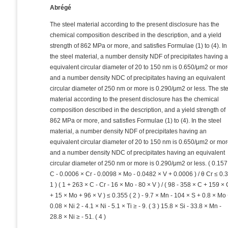
Abrégé
The steel material according to the present disclosure has the
chemical composition described in the description, and a yield
strength of 862 MPa or more, and satisfies Formulae (1) to (4). In
the steel material, a number density NDF of precipitates having 
equivalent circular diameter of 20 to 150 nm is 0.650/μm2 or mor
and a number density NDC of precipitates having an equivalent
circular diameter of 250 nm or more is 0.290/μm2 or less. The st
material according to the present disclosure has the chemical
composition described in the description, and a yield strength of
862 MPa or more, and satisfies Formulae (1) to (4). In the steel
material, a number density NDF of precipitates having an
equivalent circular diameter of 20 to 150 nm is 0.650/μm2 or mor
and a number density NDC of precipitates having an equivalent
circular diameter of 250 nm or more is 0.290/μm2 or less. ( 0.157
C - 0.0006 × Cr - 0.0098 × Mo - 0.0482 × V + 0.0006 ) / θ Cr ≤ 0.3
1 ) ( 1 + 263 × C - Cr - 16 × Mo - 80 × V ) / ( 98 - 358 × C + 159 × 
+ 15 × Mo + 96 × V ) ≤ 0.355 ( 2 ) - 9.7 × Mn - 104 × S + 0.8 × Mo
0.08 × Ni 2 - 4.1 × Ni - 5.1 × Ti ≥ - 9. ( 3 ) 15.8 × Si - 33.8 × Mn -
28.8 × Ni ≥ - 51. ( 4 )