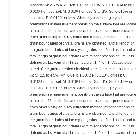
mass %: Si: 2.5 to 4.5%; Mn: 0.01 to 1.00%; N: 0.010% or less; C
0.010% or less; sol. Al: 0.010% or less; S and/or Se: 0.010% or
less; and Ti: 0.010% or less. When, by measuring crystal
orientations at measurement points on the surface that are locat
at a pitch of 2 mm in first and second directions perpendicular to
each other using an X-ray diffraction method, misorientations of
grain boundaries of crystal grains are obtained, a total length of
the grain boundaries of the crystal grains is defined as La, and a
total length of grain boundaries with misorientations of 1 to 5° is
defined as Ls, Formula (1): Ls / La ≥ 0 . 1 ⁢ 4 ⁢ 0 ( 1 ) A base steel
sheet of the grain-oriented electrical steel sheet contains, in mas
%: Si: 2.5 to 4.5%; Mn: 0.01 to 1.00%; N: 0.010% or less; C:
0.010% or less; sol. Al: 0.010% or less; S and/or Se: 0.010% or
less; and Ti: 0.010% or less. When, by measuring crystal
orientations at measurement points on the surface that are locat
at a pitch of 2 mm in first and second directions perpendicular to
each other using an X-ray diffraction method, misorientations of
grain boundaries of crystal grains are obtained, a total length of
the grain boundaries of the crystal grains is defined as La, and a
total length of grain boundaries with misorientations of 1 to 5° is
defined as Ls, Formula (1): Ls / La ≥ 0 . 1 ⁢ 4 ⁢ 0 ( 1 ) is satisfied, a