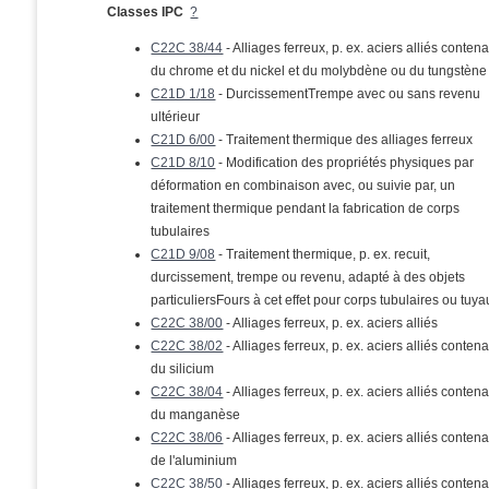
Classes IPC
?
C22C 38/44
- Alliages ferreux, p. ex. aciers alliés conten
du chrome et du nickel et du molybdène ou du tungstène
C21D 1/18
- DurcissementTrempe avec ou sans revenu
ultérieur
C21D 6/00
- Traitement thermique des alliages ferreux
C21D 8/10
- Modification des propriétés physiques par
déformation en combinaison avec, ou suivie par, un
traitement thermique pendant la fabrication de corps
tubulaires
C21D 9/08
- Traitement thermique, p. ex. recuit,
durcissement, trempe ou revenu, adapté à des objets
particuliersFours à cet effet pour corps tubulaires ou tuya
C22C 38/00
- Alliages ferreux, p. ex. aciers alliés
C22C 38/02
- Alliages ferreux, p. ex. aciers alliés conten
du silicium
C22C 38/04
- Alliages ferreux, p. ex. aciers alliés conten
du manganèse
C22C 38/06
- Alliages ferreux, p. ex. aciers alliés conten
de l'aluminium
C22C 38/50
- Alliages ferreux, p. ex. aciers alliés conten