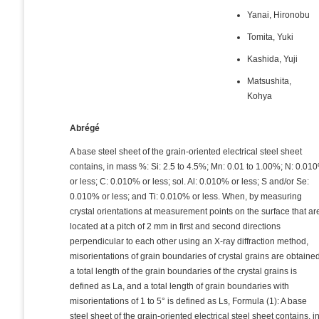
Yanai, Hironobu
Tomita, Yuki
Kashida, Yuji
Matsushita,
Kohya
Abrégé
A base steel sheet of the grain-oriented electrical steel sheet
contains, in mass %: Si: 2.5 to 4.5%; Mn: 0.01 to 1.00%; N: 0.01
or less; C: 0.010% or less; sol. Al: 0.010% or less; S and/or Se:
0.010% or less; and Ti: 0.010% or less. When, by measuring
crystal orientations at measurement points on the surface that ar
located at a pitch of 2 mm in first and second directions
perpendicular to each other using an X-ray diffraction method,
misorientations of grain boundaries of crystal grains are obtaine
a total length of the grain boundaries of the crystal grains is
defined as La, and a total length of grain boundaries with
misorientations of 1 to 5° is defined as Ls, Formula (1): A base
steel sheet of the grain-oriented electrical steel sheet contains, i