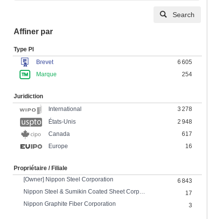
Search
Affiner par
Type PI
Brevet
6 605
Marque
254
Juridiction
3 278
International
États-Unis
2 948
Canada
617
Europe
16
Propriétaire / Filiale
[Owner] Nippon Steel Corporation
6 843
Nippon Steel & Sumikin Coated Sheet Corporation
17
Nippon Graphite Fiber Corporation
3