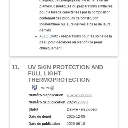
d’algues, de champignons, de lichens ou de
plantesCosmétiques ou préparations similaires
pour la toilette caractérisés par la composition
contenant des produits de constitution
indéterminée ou leurs dérivés à base de leurs
dérivés
A61Q 19/02
- Préparations pour les soins de la
peau pour décolorer ou blanchir la peau
chimiquement
11.
UV SKIN PROTECTION AND
FULL LIGHT
THERMOPROTECTION
Numéro d'application
US2025058606
Numéro de publication
2026/128378
Statut
Délivré - en vigueur
Date de dépôt
2025-12-08
Date de publication
2026-06-18