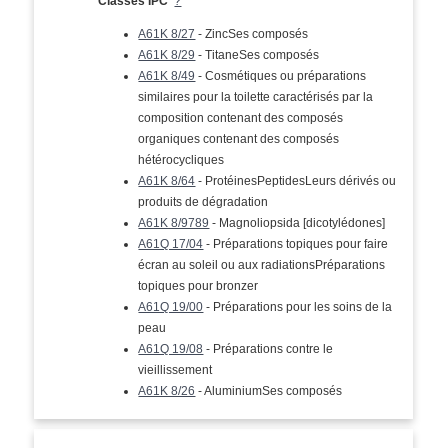
Classes IPC
?
A61K 8/27
- ZincSes composés
A61K 8/29
- TitaneSes composés
A61K 8/49
- Cosmétiques ou préparations
similaires pour la toilette caractérisés par la
composition contenant des composés
organiques contenant des composés
hétérocycliques
A61K 8/64
- ProtéinesPeptidesLeurs dérivés ou
produits de dégradation
A61K 8/9789
- Magnoliopsida [dicotylédones]
A61Q 17/04
- Préparations topiques pour faire
écran au soleil ou aux radiationsPréparations
topiques pour bronzer
A61Q 19/00
- Préparations pour les soins de la
peau
A61Q 19/08
- Préparations contre le
vieillissement
A61K 8/26
- AluminiumSes composés