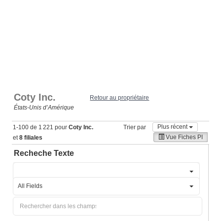
Coty Inc.
Retour au propriétaire
États‑Unis d’Amérique
Plus récent
1-100 de 1 221 pour
Coty Inc.
Trier par
Vue Fiches PI
et
8 filiales
Recheche Texte
All Fields