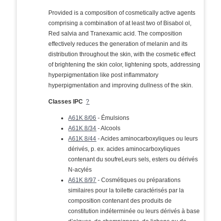
Provided is a composition of cosmetically active agents
comprising a combination of at least two of Bisabol ol,
Red salvia and Tranexamic acid. The composition
effectively reduces the generation of melanin and its
distribution throughout the skin, with the cosmetic effect
of brightening the skin color, lightening spots, addressing
hyperpigmentation like post inflammatory
hyperpigmentation and improving dullness of the skin.
Classes IPC
?
A61K 8/06
- Émulsions
A61K 8/34
- Alcools
A61K 8/44
- Acides aminocarboxyliques ou leurs
dérivés, p. ex. acides aminocarboxyliques
contenant du soufreLeurs sels, esters ou dérivés
N-acylés
A61K 8/97
- Cosmétiques ou préparations
similaires pour la toilette caractérisés par la
composition contenant des produits de
constitution indéterminée ou leurs dérivés à base