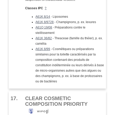
Classes IPC
?
A61K 8/14
- Liposomes
A61K 8/9728
- Champignons, p. ex. levures
A61Q 19/08
- Préparations contre le
vieillissement
A61K 36/82
- Theaceae (famille du théier), p. ex.
camélia
A61K 8/99
- Cosmétiques ou préparations
similaires pour la toilette caractérisés par la
composition contenant des produits de
constitution indéterminée ou leurs dérivés à base
de micro-organismes autres que des algues ou
des champignons, p. ex. à base de protozoaires
ou de bactéries
17.
CLEAR COSMETIC
COMPOSITION PRIORITY