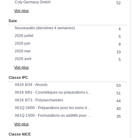
Coty Germany GmbH
52
Voir plus
Date
Nouveautés (dernières 4 semaines)
4
2026 juillet
5
2026 juin
9
2026 mai
10
2026 avril
5
Voir plus
Classe IPC
A61K 8/34 - Alcools
53
A61K 8/81 - Cosmétiques ou préparations similaires pour la toilette caractérisés par la composition contenant des composés organiques macromoléculaires obtenus par des réactions faisant intervenir uniquement des liaisons insaturées carbone-carbone
51
A61K 8/73 - Polysaccharides
44
A61Q 19/00 - Préparations pour les soins de la peau
40
A61Q 13/00 - Formulations ou additifs pour les préparations de parfums
35
Voir plus
Classe NICE