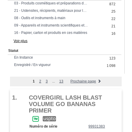
03 - Produits cosmétiques et préparations de toilette; préparations pour blanchir, nettoyer, polir et abraser.
872
21 - Ustensiles, récipients, matériaux pour le ménage; verre; porcelaine; faience
25
08 - Outils et instruments à main
22
09 - Appareils et instruments scientifiques et électriques
21
16 - Papier, carton et produits en ces matières
16
Voir plus
Statut
En Instance
123
Enregistré / En vigueur
1 098
1
2
3
...
13
Prochaine page
1.
COVERGIRL LASH BLAST
VOLUME GO BANANAS
PRIMER
Numéro de série
99931383