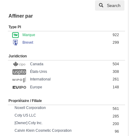
Search
Affiner par
Type PI
Marque
922
Brevet
299
Juridiction
Canada
504
États-Unis
308
261
International
Europe
148
Propriétaire / Filiale
Noxell Corporation
561
Coty US LLC
285
[Owner] Coty Inc.
200
Calvin Klein Cosmetic Corporation
96