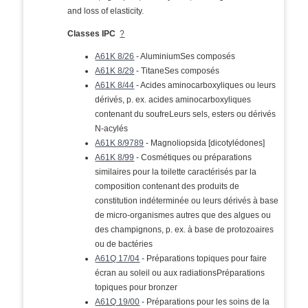
and loss of elasticity.
Classes IPC
?
A61K 8/26
- AluminiumSes composés
A61K 8/29
- TitaneSes composés
A61K 8/44
- Acides aminocarboxyliques ou leurs
dérivés, p. ex. acides aminocarboxyliques
contenant du soufreLeurs sels, esters ou dérivés
N-acylés
A61K 8/9789
- Magnoliopsida [dicotylédones]
A61K 8/99
- Cosmétiques ou préparations
similaires pour la toilette caractérisés par la
composition contenant des produits de
constitution indéterminée ou leurs dérivés à base
de micro-organismes autres que des algues ou
des champignons, p. ex. à base de protozoaires
ou de bactéries
A61Q 17/04
- Préparations topiques pour faire
écran au soleil ou aux radiationsPréparations
topiques pour bronzer
A61Q 19/00
- Préparations pour les soins de la