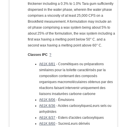
thickener including a 0.3% to 1.0% Tara gum sufficiently
dispersed in the water phase, wherein the water phase
comprises a viscosity of at least 25,000 CPS on a
Brookfield measurement. A formulation may include an
oil phase comprising a wax system being about 5% to
about 25% of the formulation, the wax system including a
first wax having a melting point below 50° C. and a
second wax having a melting point above 60° C.
Classes IPC
?
A61K 8/81
- Cosmétiques ou préparations
similaires pour la toilette caractérisés par la
composition contenant des composés
organiques macromoléculaires obtenus par des
réactions faisant intervenir uniquement des
liaisons insaturées carbone-carbone
A61K 8/06
- Émulsions
A61K 8/36
- Acides carboxyliquesLeurs sels ou
anhydrides
A61K 8/37
- Esters d'acides carboxyliques
A61K 8/60
- SucresLeurs dérivés