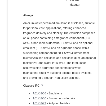
Maugan
Abrégé
An oil-in-water perfumed emulsion is disclosed, suitable
for personal care applications, offering enhanced
fragrance delivery and stability. The emulsion comprises
an oil phase containing a fragrance component (1-35
wt%), a non-ionic surfactant (1-6 wt%), and an optional
emollient (0-15 wt%), and an aqueous phase with a
suspending component (0.20-1.5 wt%) formed from
microcrystalline cellulose and cellulose gum, an optional
moisturizer, and water (≥25 wt%). The formulation
achieves high fragrance concentrations while
maintaining stability, avoiding alcohol-based systems,
and providing a smooth, non-sticky skin feel.
Classes IPC
?
A61K 8/06
- Émulsions
A61K 8/60
- SucresLeurs dérivés
A61K 8/73
- Polysaccharides