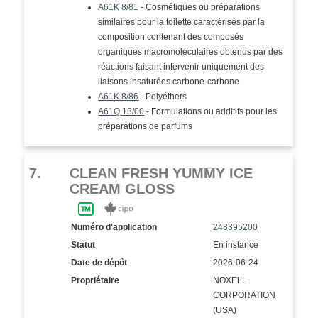
A61K 8/81
- Cosmétiques ou préparations
similaires pour la toilette caractérisés par la
composition contenant des composés
organiques macromoléculaires obtenus par des
réactions faisant intervenir uniquement des
liaisons insaturées carbone-carbone
A61K 8/86
- Polyéthers
A61Q 13/00
- Formulations ou additifs pour les
préparations de parfums
7.
CLEAN FRESH YUMMY ICE
CREAM GLOSS
Numéro d'application
248395200
Statut
En instance
Date de dépôt
2026-06-24
Propriétaire
NOXELL
CORPORATION
(USA)