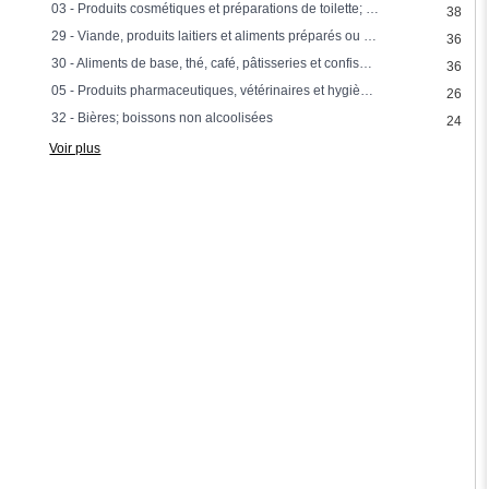
03 - Produits cosmétiques et préparations de toilette; préparations pour blanchir, nettoyer, polir et abraser.
38
29 - Viande, produits laitiers et aliments préparés ou conservés
36
30 - Aliments de base, thé, café, pâtisseries et confiseries
36
05 - Produits pharmaceutiques, vétérinaires et hygièniques
26
32 - Bières; boissons non alcoolisées
24
Voir plus