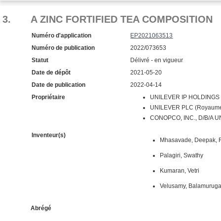
3.
A ZINC FORTIFIED TEA COMPOSITION
Numéro d'application
EP2021063513
Numéro de publication
2022/073653
Statut
Délivré - en vigueur
Date de dépôt
2021-05-20
Date de publication
2022-04-14
Propriétaire
UNILEVER IP HOLDINGS B
UNILEVER PLC (Royaume
CONOPCO, INC., D/B/A U
Inventeur(s)
Mhasavade, Deepak,
Palagiri, Swathy
Kumaran, Vetri
Velusamy, Balamurug
Abrégé