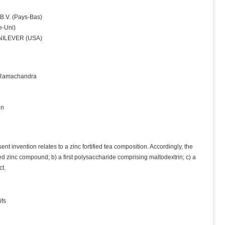
.V. (Pays‑Bas)
‑Uni)
NILEVER (USA)
 Ramachandra
an
ent invention relates to a zinc fortified tea composition. Accordingly, the
d zinc compound; b) a first polysaccharide comprising maltodextrin; c) a
ct.
ifs