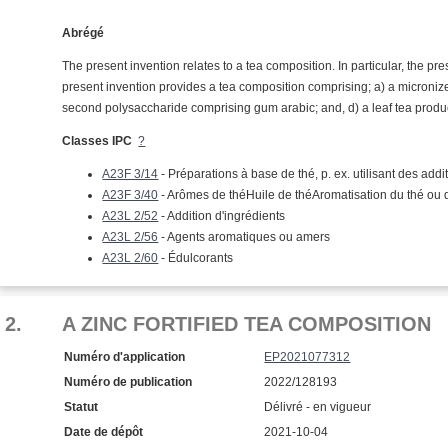
Abrégé
The present invention relates to a tea composition. In particular, the pres
present invention provides a tea composition comprising; a) a micronize
second polysaccharide comprising gum arabic; and, d) a leaf tea produ
Classes IPC
?
A23F 3/14
- Préparations à base de thé, p. ex. utilisant des addit
A23F 3/40
- Arômes de théHuile de théAromatisation du thé ou d'
A23L 2/52
- Addition d'ingrédients
A23L 2/56
- Agents aromatiques ou amers
A23L 2/60
- Édulcorants
2.
A ZINC FORTIFIED TEA COMPOSITION
Numéro d'application
EP2021077312
Numéro de publication
2022/128193
Statut
Délivré - en vigueur
Date de dépôt
2021-10-04