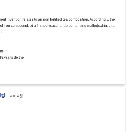
ent invention relates to an iron fortified tea composition. Accordingly, the
d iron compound; b) a first polysaccharide comprising maltodextrin; c) a
ct.
ifs
extraits de thé