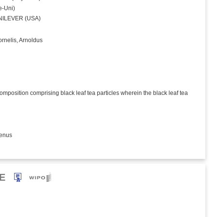
‑Uni)
NILEVER (USA)
rnelis, Arnoldus
composition comprising black leaf tea particles wherein the black leaf tea
tenus
E