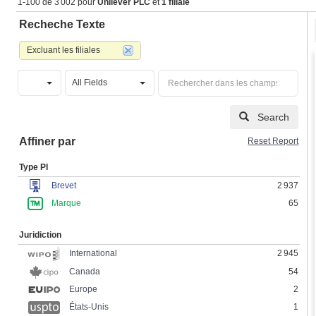
1-100 de 3 002 pour
Unilever PLC
et
1 filiale
Recheche Texte
Excluant les filiales
All Fields
Search
Affiner par
Reset Report
Type PI
Brevet
2 937
Marque
65
Juridiction
2 945
International
Canada
54
Europe
2
États-Unis
1