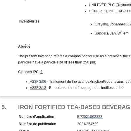
UNILEVER PLC (Royaume
CONOPCO, INC., D/B/A U
Inventeur(s)
Greyling, Johannes, Co
Sanders, Jan, Willem
Abrégé
The present invention relates a composition for use as a prebiotic, the 
particles have a particle size of less than 250 µm.
Classes IPC
?
A23F 3/06
- Traitement du thé avant extractionProduits ainsi ob
A23F 3/12
- Enroulement ou découpage des feuilles de thé
5.
IRON FORTIFIED TEA-BASED BEVERAG
Numéro d'application
EP2021062823
Numéro de publication
2021/254699