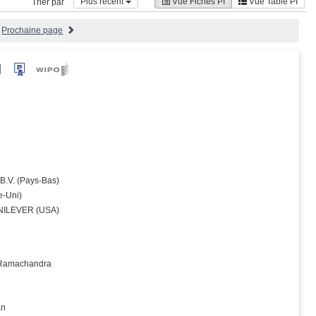
Plus récent
Vue Fiches PI
Vue Table PI
Trier par
Prochaine page
N
.V. (Pays‑Bas)
‑Uni)
NILEVER (USA)
 Ramachandra
an