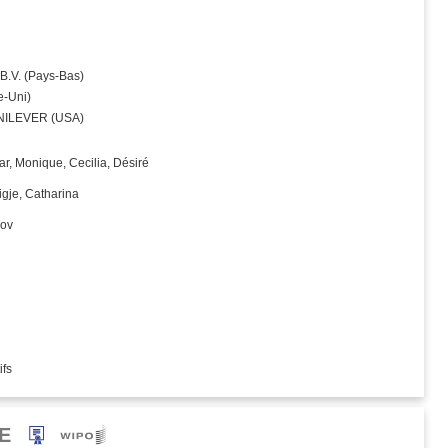
.V. (Pays‑Bas)
‑Uni)
NILEVER (USA)
r, Monique, Cecilia, Désiré
igje, Catharina
kov
ifs
E