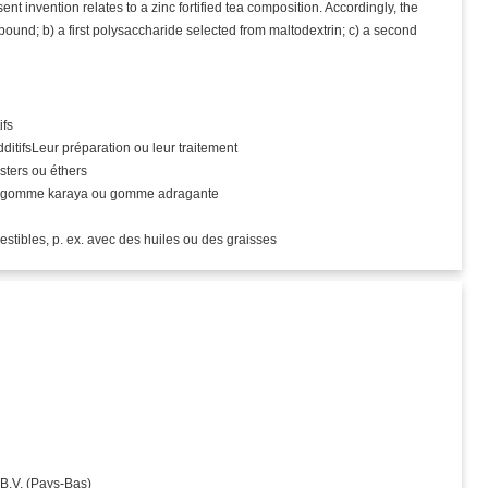
ent invention relates to a zinc fortified tea composition. Accordingly, the
ound; b) a first polysaccharide selected from maltodextrin; c) a second
ifs
ditifsLeur préparation ou leur traitement
sters ou éthers
a, gomme karaya ou gomme adragante
tibles, p. ex. avec des huiles ou des graisses
.V. (Pays‑Bas)