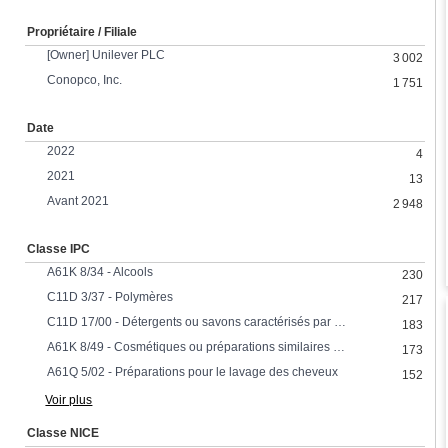
Propriétaire / Filiale
[Owner] Unilever PLC
3 002
Conopco, Inc.
1 751
Date
2022
4
2021
13
Avant 2021
2 948
Classe IPC
A61K 8/34 - Alcools
230
C11D 3/37 - Polymères
217
C11D 17/00 - Détergents ou savons caractérisés par leur forme ou leurs propriétés physiques
183
A61K 8/49 - Cosmétiques ou préparations similaires pour la toilette caractérisés par la composition contenant des composés organiques contenant des composés hétérocycliques
173
A61Q 5/02 - Préparations pour le lavage des cheveux
152
Voir plus
Classe NICE