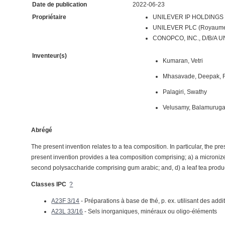
Date de publication
2022-06-23
Propriétaire
UNILEVER IP HOLDINGS B
UNILEVER PLC (Royaume
CONOPCO, INC., D/B/A U
Inventeur(s)
Kumaran, Vetri
Mhasavade, Deepak,
Palagiri, Swathy
Velusamy, Balamurug
Abrégé
The present invention relates to a tea composition. In particular, the pres
present invention provides a tea composition comprising; a) a micronize
second polysaccharide comprising gum arabic; and, d) a leaf tea produ
Classes IPC
?
A23F 3/14
- Préparations à base de thé, p. ex. utilisant des addit
A23L 33/16
- Sels inorganiques, minéraux ou oligo-éléments