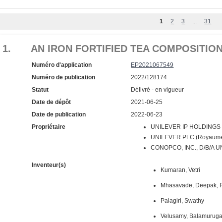
1
2
3
...
31
1.
AN IRON FORTIFIED TEA COMPOSITIO
Numéro d'application
EP2021067549
Numéro de publication
2022/128174
Statut
Délivré - en vigueur
Date de dépôt
2021-06-25
Date de publication
2022-06-23
Propriétaire
UNILEVER IP HOLDINGS B
UNILEVER PLC (Royaume
CONOPCO, INC., D/B/A U
Inventeur(s)
Kumaran, Vetri
Mhasavade, Deepak,
Palagiri, Swathy
Velusamy, Balamurug