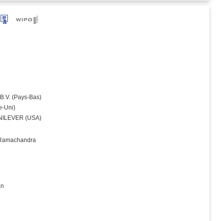
.V. (Pays‑Bas)
‑Uni)
NILEVER (USA)
 Ramachandra
an