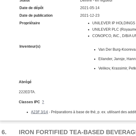
Statut
Délivré - en vigueur
Date de dépôt
2021-05-14
Date de publication
2021-12-23
Propriétaire
UNILEVER IP HOLDINGS B
UNILEVER PLC (Royaume
CONOPCO, INC., D/B/A U
Inventeur(s)
Van Der Burg-Koorevaa
Eilander, Jansje, Hann
Velikov, Krassimir, Pet
Abrégé
222EDTA.
Classes IPC
?
A23F 3/14
- Préparations à base de thé, p. ex. utilisant des addit
6.
IRON FORTIFIED TEA-BASED BEVERAG