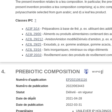
The present invention relates to a tea composition. In particular, the pres
present invention provides a tea composition comprising; a) a zinc comp
polysaccharide selected from gum arabic; and d) a leaf tea product.
Classes IPC
?
A23F 3/14
- Préparations à base de thé, p. ex. utilisant des addit
A23L 29/00
- Aliments ou produits alimentaires contenant des ad
A23L 29/212
- AmidonAmidon modifiéDérivés d'amidon, p. ex. e
A23L 29/25
- Exsudats, p. ex. gomme arabique, gomme acaci
A23L 33/16
- Sels inorganiques, minéraux ou oligo-éléments
A23P 20/10
- Revêtement avec des produits de revêtement comes
4.
PREBIOTIC COMPOSITION
Numéro d'application
EP2021061116
Numéro de publication
2022/063443
Statut
Délivré - en vigueur
Date de dépôt
2021-04-28
Date de publication
2022-03-31
Propriétaire
UNILEVER IP HOLDINGS B