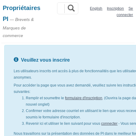
Propriétaires
English
Inscription
Se
connecter
PI
— Brevets &
Marques de
commerce
Veuillez vous inscrire
Les utilisateurs inscrits ont accès à plus de fonctionnalités que les utilisat
anonymes.
Pour accéder la page que vous avez demandé, veuillez suivre les instruct
suivantes:
Remplir et soumettre le
formulaire d'inscription
. (Ouvrira la page d
nouvel onglet)
Confirmer votre adresse courriel en utilisant le lien que vous rece
soumis le formulaire d'inscription.
Revenir ici et utiliser le lien suivant pour vous
connecter
- Vous ser
Nous travaillons sur la présentation des données de PI dans le meilleur for