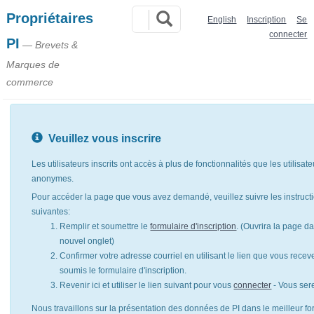
Propriétaires
English
Inscription
Se
connecter
PI
— Brevets &
Marques de
commerce
Veuillez vous inscrire
Les utilisateurs inscrits ont accès à plus de fonctionnalités que les utilisat
anonymes.
Pour accéder la page que vous avez demandé, veuillez suivre les instruct
suivantes:
Remplir et soumettre le
formulaire d'inscription
. (Ouvrira la page d
nouvel onglet)
Confirmer votre adresse courriel en utilisant le lien que vous rece
soumis le formulaire d'inscription.
Revenir ici et utiliser le lien suivant pour vous
connecter
- Vous ser
Nous travaillons sur la présentation des données de PI dans le meilleur for