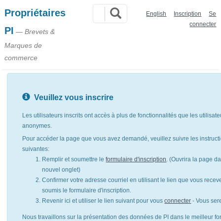
Propriétaires
English
Inscription
Se
connecter
PI
— Brevets &
Marques de
commerce
Veuillez vous inscrire
Les utilisateurs inscrits ont accès à plus de fonctionnalités que les utilisat
anonymes.
Pour accéder la page que vous avez demandé, veuillez suivre les instruct
suivantes:
Remplir et soumettre le
formulaire d'inscription
. (Ouvrira la page d
nouvel onglet)
Confirmer votre adresse courriel en utilisant le lien que vous rece
soumis le formulaire d'inscription.
Revenir ici et utiliser le lien suivant pour vous
connecter
- Vous ser
Nous travaillons sur la présentation des données de PI dans le meilleur for