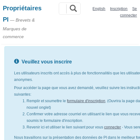
Propriétaires
English
Inscription
Se
connecter
PI
— Brevets &
Marques de
commerce
Veuillez vous inscrire
Les utilisateurs inscrits ont accès à plus de fonctionnalités que les utilisat
anonymes.
Pour accéder la page que vous avez demandé, veuillez suivre les instruct
suivantes:
Remplir et soumettre le
formulaire d'inscription
. (Ouvrira la page d
nouvel onglet)
Confirmer votre adresse courriel en utilisant le lien que vous rece
soumis le formulaire d'inscription.
Revenir ici et utiliser le lien suivant pour vous
connecter
- Vous ser
Nous travaillons sur la présentation des données de PI dans le meilleur for