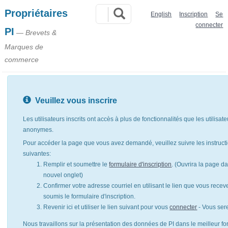
Propriétaires
English
Inscription
Se
connecter
PI
— Brevets &
Marques de
commerce
Veuillez vous inscrire
Les utilisateurs inscrits ont accès à plus de fonctionnalités que les utilisat
anonymes.
Pour accéder la page que vous avez demandé, veuillez suivre les instruct
suivantes:
Remplir et soumettre le
formulaire d'inscription
. (Ouvrira la page d
nouvel onglet)
Confirmer votre adresse courriel en utilisant le lien que vous rece
soumis le formulaire d'inscription.
Revenir ici et utiliser le lien suivant pour vous
connecter
- Vous ser
Nous travaillons sur la présentation des données de PI dans le meilleur for