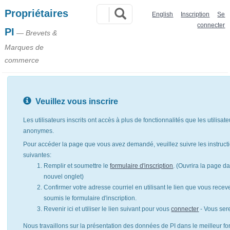
Propriétaires
English
Inscription
Se
connecter
PI
— Brevets &
Marques de
commerce
Veuillez vous inscrire
Les utilisateurs inscrits ont accès à plus de fonctionnalités que les utilisat
anonymes.
Pour accéder la page que vous avez demandé, veuillez suivre les instruct
suivantes:
Remplir et soumettre le
formulaire d'inscription
. (Ouvrira la page d
nouvel onglet)
Confirmer votre adresse courriel en utilisant le lien que vous rece
soumis le formulaire d'inscription.
Revenir ici et utiliser le lien suivant pour vous
connecter
- Vous ser
Nous travaillons sur la présentation des données de PI dans le meilleur for