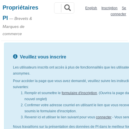
Propriétaires
English
Inscription
Se
connecter
PI
— Brevets &
Marques de
commerce
Veuillez vous inscrire
Les utilisateurs inscrits ont accès à plus de fonctionnalités que les utilisat
anonymes.
Pour accéder la page que vous avez demandé, veuillez suivre les instruct
suivantes:
Remplir et soumettre le
formulaire d'inscription
. (Ouvrira la page d
nouvel onglet)
Confirmer votre adresse courriel en utilisant le lien que vous rece
soumis le formulaire d'inscription.
Revenir ici et utiliser le lien suivant pour vous
connecter
- Vous ser
Nous travaillons sur la présentation des données de PI dans le meilleur for