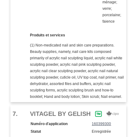
ménage;
verre;
porcelaine;
faience
Produits et services
(1) Non-medicated nail and skin care preparations.
Beauty supplies, namely, nail care kits composed
primarily of acrylic nail sculpting liquid, acrylic nail white
sculpting powder, acrylic nail pink sculpting powder,
acrylic nail clear sculpting powder, acrylic nail natural
sculpting powder, cuticle oil, UV top coat, nail primer, nail
dehydrator, assorted files and buffers, acrylic nail
sculpting forms, acrylic sculpting brush and how-to
booklet; Hand and body lotion; Skin scrub; Nail enamel.
7.
VITAGEL BY GELISH
Numéro d'application
160399300
Statut
Enregistrée