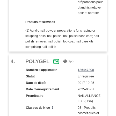
préparations pour
blanchir, nettoyer,
polir et abraser.
Produits et services
(1) Acrylic nail powder preparations for shaping or
sculpting nails; nail polish; nail polish base coat; nail
polish remover; nail polish top coat; nail care kits
comprising nail polish.
4.
POLYGEL
Numéro d'application
186447800
Statut
Enregistrée
Date de dépôt
2017-10-25
Date d'enregistrement
2025-03-07
Propriétaire
NAIL ALLIANCE,
LLC (USA)
Classes de Nice
?
03 - Produits
cosmétiques et