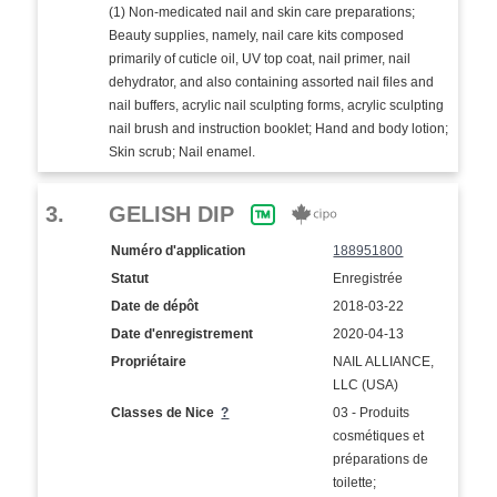
(1) Non-medicated nail and skin care preparations;
Beauty supplies, namely, nail care kits composed
primarily of cuticle oil, UV top coat, nail primer, nail
dehydrator, and also containing assorted nail files and
nail buffers, acrylic nail sculpting forms, acrylic sculpting
nail brush and instruction booklet; Hand and body lotion;
Skin scrub; Nail enamel.
3.
GELISH DIP
Numéro d'application
188951800
Statut
Enregistrée
Date de dépôt
2018-03-22
Date d'enregistrement
2020-04-13
Propriétaire
NAIL ALLIANCE,
LLC (USA)
Classes de Nice
?
03 - Produits
cosmétiques et
préparations de
toilette;