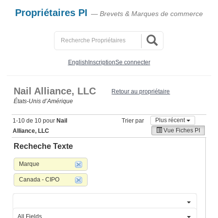
Propriétaires PI
— Brevets & Marques de commerce
English
Inscription
Se connecter
Nail Alliance, LLC
Retour au propriétaire
États‑Unis d’Amérique
Plus récent
1-10 de 10 pour
Nail
Trier par
Vue Fiches PI
Alliance, LLC
Recheche Texte
Marque
Canada - CIPO
All Fields