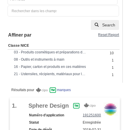
Search
Affiner par
Reset Report
Classe NICE
03 - Produits cosmétiques et préparations de toilette; préparations pour blanchir, nettoyer, polir et abraser.
10
08 - Outils et instruments à main
1
16 - Papier, carton et produits en ces matières
1
21 - Ustensiles, récipients, matériaux pour le ménage; verre; porcelaine; faience
1
Résultats pour
marques
1.
Sphere Design
Numéro d'application
191251600
Statut
Enregistrée
Date de dépôt
2018-07-31