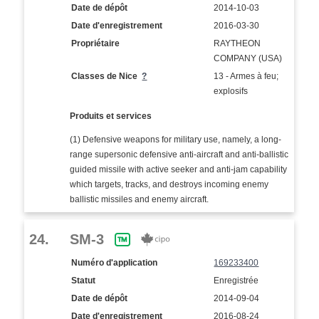
Date de dépôt
2014-10-03
Date d'enregistrement
2016-03-30
Propriétaire
RAYTHEON
COMPANY (USA)
Classes de Nice
?
13 - Armes à feu;
explosifs
Produits et services
(1) Defensive weapons for military use, namely, a long-
range supersonic defensive anti-aircraft and anti-ballistic
guided missile with active seeker and anti-jam capability
which targets, tracks, and destroys incoming enemy
ballistic missiles and enemy aircraft.
24.
SM-3
Numéro d'application
169233400
Statut
Enregistrée
Date de dépôt
2014-09-04
Date d'enregistrement
2016-08-24