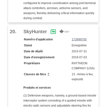
configured to improve coordination among joint terminal
attack controllers, aircrews, airborne sensors, and
weapons, thereby delivering critical information quickly
during combat
20.
SkyHunter
Numéro d'application
173999700
Statut
Enregistrée
Date de dépôt
2015-07-31
Date d'enregistrement
2019-07-03
Propriétaire
RAYTHEON
COMPANY (USA)
Classes de Nice
?
13 - Armes à feu;
explosifs
Produits et services
(1) Defensive weapons, namely, a ground-based missile
interceptor system consisting of a guided missile with
electro-optic sensors and adjustable steering fins for