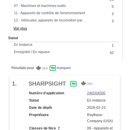
07 - Machines et machines-outils
5
11 - Appareils de contrôle de l'environnement
3
12 - Véhicules; appareils de locomotion par terre, par air ou par eau; parties de véhicules
3
Voir plus
Statut
En Instance
1
Enregistré / En vigueur
42
Résultats pour
marques
1.
SHARPSIGHT
Numéro d'application
246504500
Statut
En instance
Date de dépôt
2026-02-23
Propriétaire
Raytheon
Company (USA)
Classes de Nice
?
09 - Appareils et