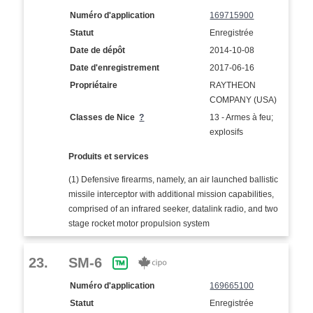
Numéro d'application
169715900
Statut
Enregistrée
Date de dépôt
2014-10-08
Date d'enregistrement
2017-06-16
Propriétaire
RAYTHEON
COMPANY (USA)
Classes de Nice
?
13 - Armes à feu;
explosifs
Produits et services
(1) Defensive firearms, namely, an air launched ballistic
missile interceptor with additional mission capabilities,
comprised of an infrared seeker, datalink radio, and two
stage rocket motor propulsion system
23.
SM-6
Numéro d'application
169665100
Statut
Enregistrée