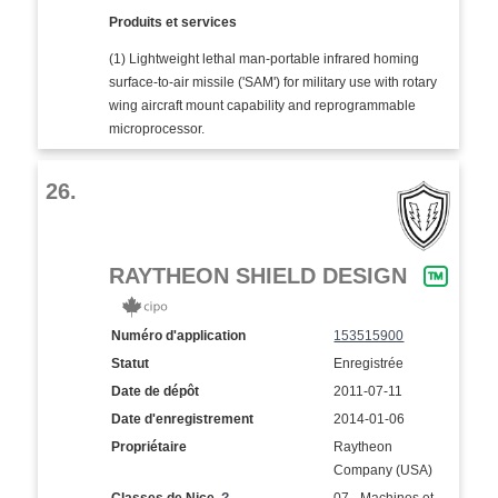
Produits et services
(1) Lightweight lethal man-portable infrared homing
surface-to-air missile ('SAM') for military use with rotary
wing aircraft mount capability and reprogrammable
microprocessor.
26.
RAYTHEON SHIELD DESIGN
Numéro d'application
153515900
Statut
Enregistrée
Date de dépôt
2011-07-11
Date d'enregistrement
2014-01-06
Propriétaire
Raytheon
Company (USA)
Classes de Nice
?
07 - Machines et