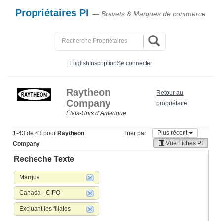
Propriétaires PI
— Brevets & Marques de commerce
English
Inscription
Se connecter
Raytheon
Retour au
Company
propriétaire
États‑Unis d’Amérique
Plus récent
1-43 de 43 pour
Raytheon
Trier par
Vue Fiches PI
Company
Recheche Texte
Marque
Canada - CIPO
Excluant les filiales