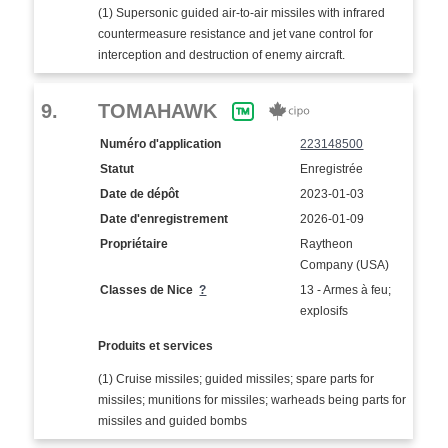
(1) Supersonic guided air-to-air missiles with infrared
countermeasure resistance and jet vane control for
interception and destruction of enemy aircraft.
9.
TOMAHAWK
Numéro d'application
223148500
Statut
Enregistrée
Date de dépôt
2023-01-03
Date d'enregistrement
2026-01-09
Propriétaire
Raytheon
Company (USA)
Classes de Nice
?
13 - Armes à feu;
explosifs
Produits et services
(1) Cruise missiles; guided missiles; spare parts for
missiles; munitions for missiles; warheads being parts for
missiles and guided bombs