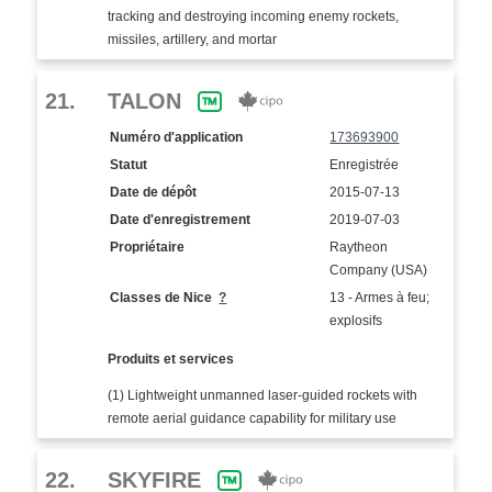
tracking and destroying incoming enemy rockets,
missiles, artillery, and mortar
21.
TALON
Numéro d'application
173693900
Statut
Enregistrée
Date de dépôt
2015-07-13
Date d'enregistrement
2019-07-03
Propriétaire
Raytheon
Company (USA)
Classes de Nice
?
13 - Armes à feu;
explosifs
Produits et services
(1) Lightweight unmanned laser-guided rockets with
remote aerial guidance capability for military use
22.
SKYFIRE