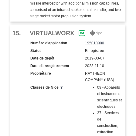
missile interceptor with additional mission capabilities,
comprised of an infrared seeker, datalink radio, and two
stage rocket motor propulsion system
15.
VIRTUALWORX
Numéro d'application
195010900
Statut
Enregistrée
Date de dépôt
2019-03-07
Date d'enregistrement
2023-11-10
Propriétaire
RAYTHEON
COMPANY (USA)
Classes de Nice
?
09 - Appareils
et instruments
scientifiques et
électriques
37 - Services
de
construction;
extraction