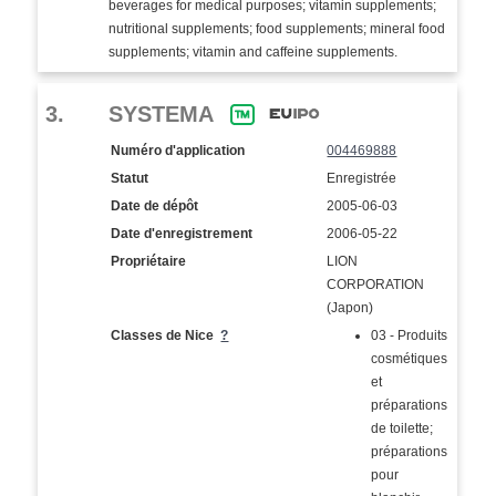
beverages for medical purposes; vitamin supplements;
nutritional supplements; food supplements; mineral food
supplements; vitamin and caffeine supplements.
3.
SYSTEMA
Numéro d'application
004469888
Statut
Enregistrée
Date de dépôt
2005-06-03
Date d'enregistrement
2006-05-22
Propriétaire
LION
CORPORATION
(Japon)
Classes de Nice
?
03 - Produits
cosmétiques
et
préparations
de toilette;
préparations
pour