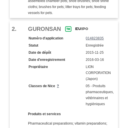
assembled chamber pots; shoe brushes; shoe shine
cloths; brushes for pets; litter trays for pets; feeding
vessels for pets.
2.
GURONSAN
Numéro d'application
014823835
Statut
Enregistrée
Date de dépôt
2015-11-25
Date d'enregistrement
2016-03-16
Propriétaire
LION
CORPORATION
(Japon)
Classes de Nice
?
05 - Produits
pharmaceutiques,
vétérinaires et
hygièniques
Produits et services
Pharmaceutical preparations; vitamin preparations;