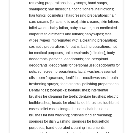
removing preparations; body soaps; hand soaps;
shampoos; hair rinses; hair conditioners; hair lotions;
hair tonics [cosmetics]; hairdressing preparations; hair
care creams [for cosmetic use]; skin creams; skin lotions;
toilet waters; baby lotion; baby powder; non-medicated
diaper rash ointments and lotions; baby wipes; face
wipes; wipes impregnated with a cleaning preparation;
cosmetic preparations for baths; bath preparations, not
for medical purposes; antiperspirants [toiletries]; body
deodorants; personal deodorants; anti-perspirant
deodorants; deodorants for personal use; deodorants for
pets; sunscreen preparations; facial washes; essential
oils; room fragrances; dentifrices; mouthwashes; breath
freshening sprays; shoe creams; polishing preparations.
Dental floss; toothpicks; toothbrushes; interdental
brushes for cleaning the teeth; denture brushes; electric
toothbrushes; heads for electric toothbrushes; toothbrush
cases; toilet cases; tongue brushes; hair brushes;
brushes for hair washing; brushes for dish washing;
sponges for dish washing; sponges for household
purposes; hand-operated cleaning instruments;