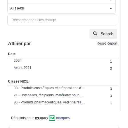
All Fields
Search
Affiner par
Reset Report
Date
2024
1
Avant 2021
3
Classe NICE
03 - Produits cosmétiques et préparations de toilette; préparations pour blanchir, nettoyer, polir et abraser.
3
21 - Ustensiles, récipients, matériaux pour le ménage; verre; porcelaine; faience
3
05 - Produits pharmaceutiques, vétérinaires et hygièniques
1
Résultats pour
marques