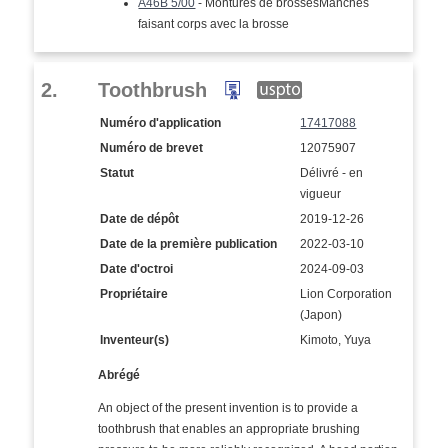
A46B 5/00
- Montures de brossesManches
faisant corps avec la brosse
2.
Toothbrush
Numéro d'application
17417088
Numéro de brevet
12075907
Statut
Délivré - en
vigueur
Date de dépôt
2019-12-26
Date de la première publication
2022-03-10
Date d'octroi
2024-09-03
Propriétaire
Lion Corporation
(Japon)
Inventeur(s)
Kimoto, Yuya
Abrégé
An object of the present invention is to provide a
toothbrush that enables an appropriate brushing