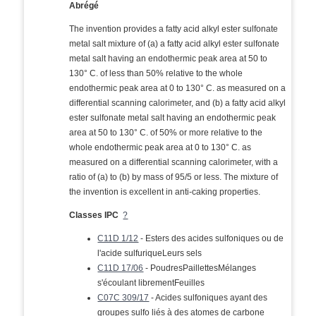
Abrégé
The invention provides a fatty acid alkyl ester sulfonate
metal salt mixture of (a) a fatty acid alkyl ester sulfonate
metal salt having an endothermic peak area at 50 to
130° C. of less than 50% relative to the whole
endothermic peak area at 0 to 130° C. as measured on a
differential scanning calorimeter, and (b) a fatty acid alkyl
ester sulfonate metal salt having an endothermic peak
area at 50 to 130° C. of 50% or more relative to the
whole endothermic peak area at 0 to 130° C. as
measured on a differential scanning calorimeter, with a
ratio of (a) to (b) by mass of 95/5 or less. The mixture of
the invention is excellent in anti-caking properties.
Classes IPC
?
C11D 1/12
- Esters des acides sulfoniques ou de
l'acide sulfuriqueLeurs sels
C11D 17/06
- PoudresPaillettesMélanges
s'écoulant librementFeuilles
C07C 309/17
- Acides sulfoniques ayant des
groupes sulfo liés à des atomes de carbone