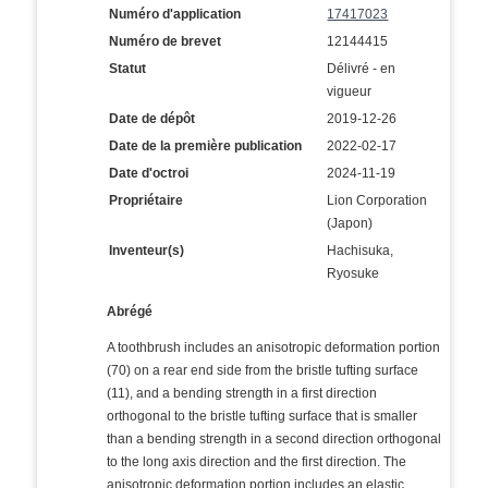
Numéro d'application
17417023
Numéro de brevet
12144415
Statut
Délivré - en
vigueur
Date de dépôt
2019-12-26
Date de la première publication
2022-02-17
Date d'octroi
2024-11-19
Propriétaire
Lion Corporation
(Japon)
Inventeur(s)
Hachisuka,
Ryosuke
Abrégé
A toothbrush includes an anisotropic deformation portion
(70) on a rear end side from the bristle tufting surface
(11), and a bending strength in a first direction
orthogonal to the bristle tufting surface that is smaller
than a bending strength in a second direction orthogonal
to the long axis direction and the first direction. The
anisotropic deformation portion includes an elastic