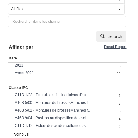
All Fields
Search
Affiner par
Reset Report
Date
2022
5
Avant 2021
11
Classe IPC
C11D 1/28 - Produits sulfonés dérivés d'acides gras ou de leurs dérivés, p. ex. esters, amides
6
A46B 5/00 - Montures de brossesManches faisant corps avec la brosse
5
A46B 5/02 - Montures de brossesManches faisant corps avec la brosse de formes particulières permettant de les tenir à la main
5
A46B 9/04 - Position ou disposition des soies par rapport à la surface de la monture, p. ex. inclinées, en rangées, en groupes pour les brosses à dents
4
C11D 1/12 - Esters des acides sulfoniques ou de l'acide sulfuriqueLeurs sels
2
Voir plus