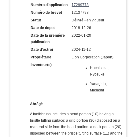
Numéro d'application
17299778
Numéro de brevet
12137798
Statut
Délivré - en vigueur
Date de dépôt
2019-12-26
Date de la première
2022-01-20
publication
Date d'octroi
2024-11-12
Propriétaire
Lion Corporation (Japon)
Inventeur(s)
Hachisuka,
Ryosuke
Yanagida,
Masashi
Abrégé
A toothbrush includes a head portion (10) having a
bristle tufting surface; a grip portion (30) disposed on a
rear end side from the head portion; a neck portion (20)
disposed between the bristle tufting surface (11) and the