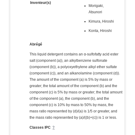
Inventeur(s)
Morigaki,
Atsunori
Kimura, Hiroshi
Konta, Hiroshi
Abrégé
This liquid detergent contains an α-sulfofatty acid ester
salt (component (a)), an alkylbenzene sulfonate
(component (b)), a polyoxyethylene alkyl ether sulfate
(component (c)), and an alkanolamine (component (d)).
The amount of the component (a) is 5% by mass or
greater; the total amount of the component (b) and the
component (c) is 5% by mass or greater; the total amount
of the component (a), the component (b), and the
component (c) is 10% by mass to 50% by mass, the
mass ratio represented by (d)/(a) is 1/5 or greater, and
the mass ratio represented by (a)/((b)+(c)) is 1 or less.
Classes IPC
?