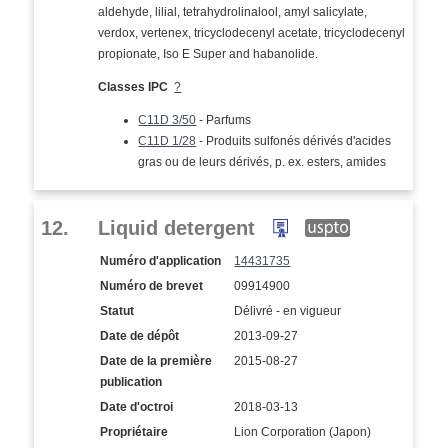
aldehyde, lilial, tetrahydrolinalool, amyl salicylate,
verdox, vertenex, tricyclodecenyl acetate, tricyclodecenyl
propionate, Iso E Super and habanolide.
Classes IPC
?
C11D 3/50
- Parfums
C11D 1/28
- Produits sulfonés dérivés d'acides
gras ou de leurs dérivés, p. ex. esters, amides
12.
Liquid detergent
Numéro d'application
14431735
Numéro de brevet
09914900
Statut
Délivré - en vigueur
Date de dépôt
2013-09-27
Date de la première
2015-08-27
publication
Date d'octroi
2018-03-13
Propriétaire
Lion Corporation (Japon)