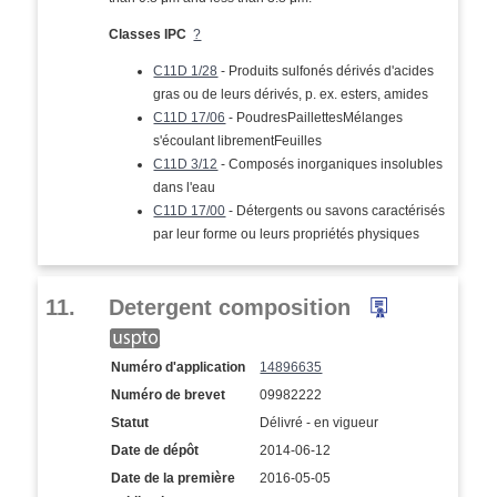
Classes IPC
?
C11D 1/28
- Produits sulfonés dérivés d'acides
gras ou de leurs dérivés, p. ex. esters, amides
C11D 17/06
- PoudresPaillettesMélanges
s'écoulant librementFeuilles
C11D 3/12
- Composés inorganiques insolubles
dans l'eau
C11D 17/00
- Détergents ou savons caractérisés
par leur forme ou leurs propriétés physiques
11.
Detergent composition
Numéro d'application
14896635
Numéro de brevet
09982222
Statut
Délivré - en vigueur
Date de dépôt
2014-06-12
Date de la première
2016-05-05