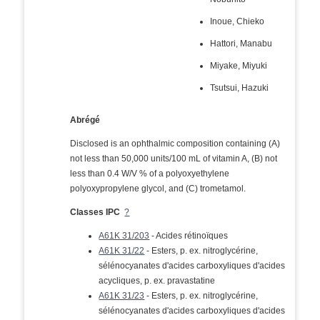
Inoue, Chieko
Hattori, Manabu
Miyake, Miyuki
Tsutsui, Hazuki
Abrégé
Disclosed is an ophthalmic composition containing (A)
not less than 50,000 units/100 mL of vitamin A, (B) not
less than 0.4 W/V % of a polyoxyethylene
polyoxypropylene glycol, and (C) trometamol.
Classes IPC
?
A61K 31/203
- Acides rétinoïques
A61K 31/22
- Esters, p. ex. nitroglycérine,
sélénocyanates d'acides carboxyliques d'acides
acycliques, p. ex. pravastatine
A61K 31/23
- Esters, p. ex. nitroglycérine,
sélénocyanates d'acides carboxyliques d'acides