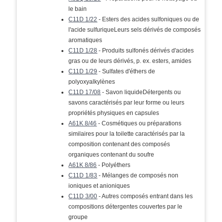
le bain
C11D 1/22
- Esters des acides sulfoniques ou de
l'acide sulfuriqueLeurs sels dérivés de composés
aromatiques
C11D 1/28
- Produits sulfonés dérivés d'acides
gras ou de leurs dérivés, p. ex. esters, amides
C11D 1/29
- Sulfates d'éthers de
polyoxyalkylènes
C11D 17/08
- Savon liquideDétergents ou
savons caractérisés par leur forme ou leurs
propriétés physiques en capsules
A61K 8/46
- Cosmétiques ou préparations
similaires pour la toilette caractérisés par la
composition contenant des composés
organiques contenant du soufre
A61K 8/86
- Polyéthers
C11D 1/83
- Mélanges de composés non
ioniques et anioniques
C11D 3/00
- Autres composés entrant dans les
compositions détergentes couvertes par le
groupe