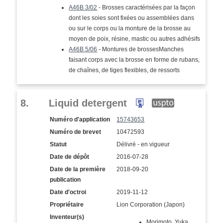
A46B 3/02
- Brosses caractérisées par la façon
dont les soies sont fixées ou assemblées dans
ou sur le corps ou la monture de la brosse au
moyen de poix, résine, mastic ou autres adhésifs
A46B 5/06
- Montures de brossesManches
faisant corps avec la brosse en forme de rubans,
de chaînes, de tiges flexibles, de ressorts
8.
Liquid detergent
Numéro d'application
15743653
Numéro de brevet
10472593
Statut
Délivré - en vigueur
Date de dépôt
2016-07-28
Date de la première
2018-09-20
publication
Date d'octroi
2019-11-12
Propriétaire
Lion Corporation (Japon)
Inventeur(s)
Morimoto, Yuka