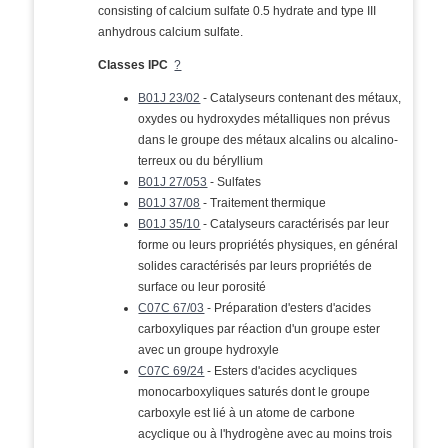
consisting of calcium sulfate 0.5 hydrate and type III
anhydrous calcium sulfate.
Classes IPC
?
B01J 23/02
- Catalyseurs contenant des métaux,
oxydes ou hydroxydes métalliques non prévus
dans le groupe des métaux alcalins ou alcalino-
terreux ou du béryllium
B01J 27/053
- Sulfates
B01J 37/08
- Traitement thermique
B01J 35/10
- Catalyseurs caractérisés par leur
forme ou leurs propriétés physiques, en général
solides caractérisés par leurs propriétés de
surface ou leur porosité
C07C 67/03
- Préparation d'esters d'acides
carboxyliques par réaction d'un groupe ester
avec un groupe hydroxyle
C07C 69/24
- Esters d'acides acycliques
monocarboxyliques saturés dont le groupe
carboxyle est lié à un atome de carbone
acyclique ou à l'hydrogène avec au moins trois