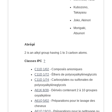
Kubozono,
Takayasu
Joko, Akinori
Morigaki,
Atsunori
Abrégé
2 is an alkyl group having 1 to 3 carbon atoms.
Classes IPC
?
C11D 1/02
- Composés anioniques
C11D 1/72
- Éthers de polyoxyalkylèneglycols
C11D 1/74
- Carboxylates ou sulfonates de
polyoxyalkylèneglycols
A61K 8/39
- Dérivés contenant 2 à 10 groupes
oxyalkylène
A61Q 5/02
- Préparations pour le lavage des
cheveux
A61Q 19/10
- Préparations pour le nettoyage ou