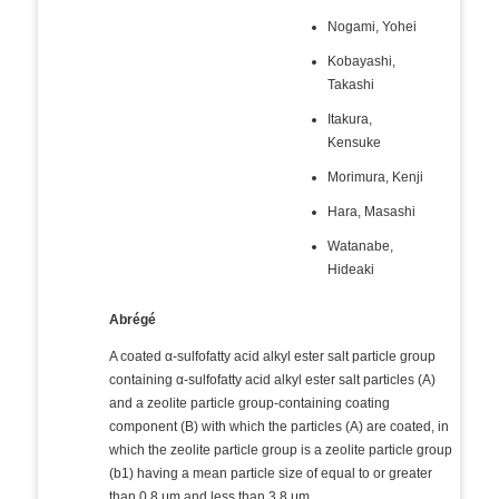
Nogami, Yohei
Kobayashi,
Takashi
Itakura,
Kensuke
Morimura, Kenji
Hara, Masashi
Watanabe,
Hideaki
Abrégé
A coated α-sulfofatty acid alkyl ester salt particle group
containing α-sulfofatty acid alkyl ester salt particles (A)
and a zeolite particle group-containing coating
component (B) with which the particles (A) are coated, in
which the zeolite particle group is a zeolite particle group
(b1) having a mean particle size of equal to or greater
than 0.8 μm and less than 3.8 μm.