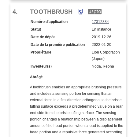
4.
TOOTHBRUSH
Numéro d'application
17312384
Statut
En instance
Date de dépôt
2019-12-26
Date de la première publication
2022-01-20
Propriétaire
Lion Corporation
(Japon)
Inventeur(s)
Noda, Reona
Abrégé
A toothbrush enables an appropriate brushing pressure
and includes a sensing portion for sensing that an
external force in a first direction orthogonal to the bristle
tufting surface exceeds a predetermined value on a rear
end side from the bristle tufting surface. The sensing
portion changes a relationship between a displacement
amount of the head portion when a load is applied to the
head portion and a repulsive force generated according