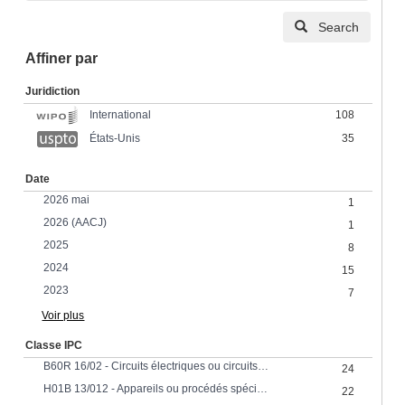
Search
Affiner par
Juridiction
108
International
États-Unis
35
Date
2026 mai
1
2026 (AACJ)
1
2025
8
2024
15
2023
7
Voir plus
Classe IPC
B60R 16/02 - Circuits électriques ou circuits de fluides spécialement adaptés aux véhicules et non prévus ailleursAgencement des éléments des circuits électriques ou des circuits de fluides spécialement adapté aux véhicules et non prévu ailleurs électriques
24
H01B 13/012 - Appareils ou procédés spécialement adaptés à la fabrication de conducteurs ou câbles pour fabriquer des faisceaux de fils
22