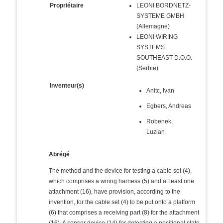
Propriétaire
LEONI BORDNETZ-
SYSTEME GMBH
(Allemagne)
LEONI WIRING
SYSTEMS
SOUTHEAST D.O.O.
(Serbie)
Inventeur(s)
Anitc, Ivan
Egbers, Andreas
Robenek,
Luzian
Abrégé
The method and the device for testing a cable set (4),
which comprises a wiring harness (5) and at least one
attachment (16), have provision, according to the
invention, for the cable set (4) to be put onto a platform
(6) that comprises a receiving part (8) for the attachment