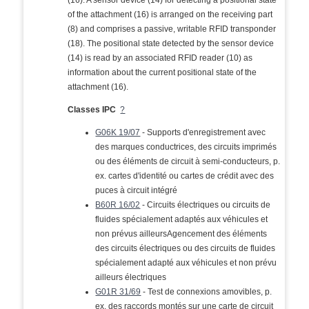
(16). A sensor device (14) for detecting a positional state
of the attachment (16) is arranged on the receiving part
(8) and comprises a passive, writable RFID transponder
(18). The positional state detected by the sensor device
(14) is read by an associated RFID reader (10) as
information about the current positional state of the
attachment (16).
Classes IPC
?
G06K 19/07
- Supports d'enregistrement avec
des marques conductrices, des circuits imprimés
ou des éléments de circuit à semi-conducteurs, p.
ex. cartes d'identité ou cartes de crédit avec des
puces à circuit intégré
B60R 16/02
- Circuits électriques ou circuits de
fluides spécialement adaptés aux véhicules et
non prévus ailleursAgencement des éléments
des circuits électriques ou des circuits de fluides
spécialement adapté aux véhicules et non prévu
ailleurs électriques
G01R 31/69
- Test de connexions amovibles, p.
ex. des raccords montés sur une carte de circuit