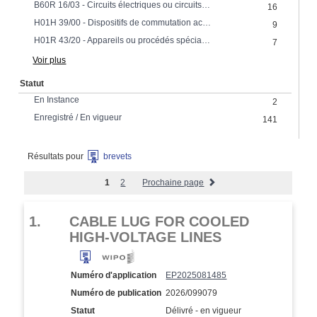
B60R 16/03 - Circuits électriques ou circuits de fluides spécialement adaptés aux véhicules et non prévus ailleursAgencement des éléments des circuits électriques ou des circuits de fluides spécialement adapté aux véhicules et non prévu ailleurs électriques pour l'alimentation des sous-systèmes du véhicule en énergie électrique
16
H01H 39/00 - Dispositifs de commutation actionnés par une explosion produite à l'intérieur du dispositif et amorcée par un courant électrique
9
H01R 43/20 - Appareils ou procédés spécialement adaptés à la fabrication, l'assemblage, l'entretien ou la réparation de connecteurs de lignes ou de collecteurs de courant ou pour relier les conducteurs électriques pour assembler les pièces de contact avec le socle isolant, le boîtier ou le manchon ou pour les en désassembler
7
Voir plus
Statut
En Instance
2
Enregistré / En vigueur
141
Résultats pour
brevets
1
2
Prochaine page
1.
CABLE LUG FOR COOLED
HIGH-VOLTAGE LINES
Numéro d'application
EP2025081485
Numéro de publication
2026/099079
Statut
Délivré - en vigueur