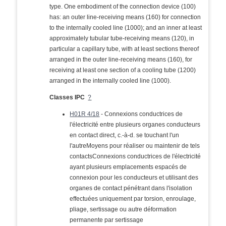
type. One embodiment of the connection device (100)
has: an outer line-receiving means (160) for connection
to the internally cooled line (1000); and an inner at least
approximately tubular tube-receiving means (120), in
particular a capillary tube, with at least sections thereof
arranged in the outer line-receiving means (160), for
receiving at least one section of a cooling tube (1200)
arranged in the internally cooled line (1000).
Classes IPC
?
H01R 4/18
- Connexions conductrices de
l'électricité entre plusieurs organes conducteurs
en contact direct, c.-à-d. se touchant l'un
l'autreMoyens pour réaliser ou maintenir de tels
contactsConnexions conductrices de l'électricité
ayant plusieurs emplacements espacés de
connexion pour les conducteurs et utilisant des
organes de contact pénétrant dans l'isolation
effectuées uniquement par torsion, enroulage,
pliage, sertissage ou autre déformation
permanente par sertissage