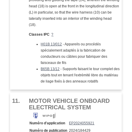
providing and guiding the tape (14), wherein the winding
head (18) is open at the front in the longitudinal direction
(L) in particular, so that the wire harness (10) can be
laterally inserted into an interior of the winding head
(18).
Classes IPC
?
H01B 13/012
- Appareils ou procédés
spécialement adaptés à la fabrication de
conducteurs ou câbles pour fabriquer des
faisceaux de fils
B65B 13/12
- Supports faisant le tour complet des
objets tout en tenant l'extrémité libre du matériau
de liage fixés à des anneaux rotatifs
11.
MOTOR VEHICLE ONBOARD
ELECTRICAL SYSTEM
Numéro d'application
EP2024055921
Numéro de publication
2024/184429