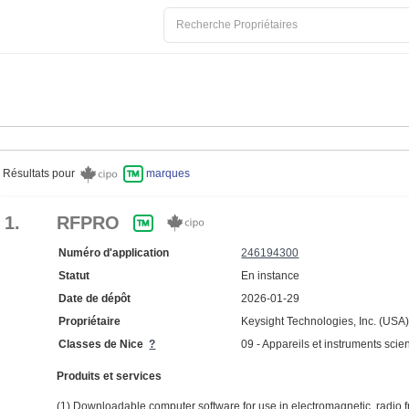
Résultats pour
marques
1.
RFPRO
Numéro d'application
246194300
Statut
En instance
Date de dépôt
2026-01-29
Propriétaire
Keysight Technologies, Inc. (USA
Classes de Nice
?
09 - Appareils et instruments scien
Produits et services
(1) Downloadable computer software for use in electromagnetic, radio