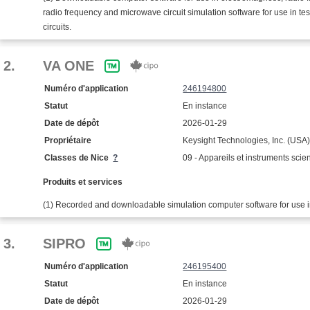
radio frequency and microwave circuit simulation software for use in t
circuits.
2.
VA ONE
Numéro d'application
246194800
Statut
En instance
Date de dépôt
2026-01-29
Propriétaire
Keysight Technologies, Inc. (USA
Classes de Nice
?
09 - Appareils et instruments scien
Produits et services
(1) Recorded and downloadable simulation computer software for use in 
3.
SIPRO
Numéro d'application
246195400
Statut
En instance
Date de dépôt
2026-01-29