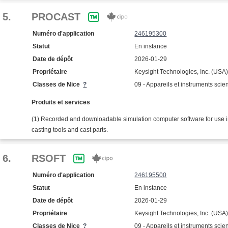
5.
PROCAST
Numéro d'application
246195300
Statut
En instance
Date de dépôt
2026-01-29
Propriétaire
Keysight Technologies, Inc. (USA
Classes de Nice
?
09 - Appareils et instruments scien
Produits et services
(1) Recorded and downloadable simulation computer software for use in
casting tools and cast parts.
6.
RSOFT
Numéro d'application
246195500
Statut
En instance
Date de dépôt
2026-01-29
Propriétaire
Keysight Technologies, Inc. (USA
Classes de Nice
?
09 - Appareils et instruments scien