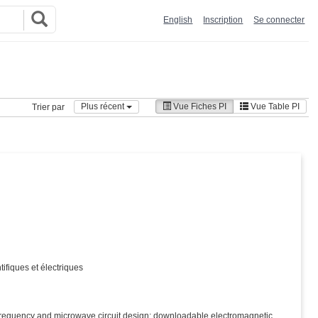
English
Inscription
Se connecter
Plus récent
Vue Fiches PI
Vue Table PI
Trier par
)
tifiques et électriques
 frequency and microwave circuit design; downloadable electromagnetic,