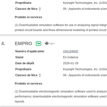
Propriétaire
Keysight Technologies, Inc. (USA
Classes de Nice
?
09 - Appareils et instruments scien
Produits et services
(1) Downloadable simulation software for use in analyzing signal integri
printed circuit boards and three-dimensional modeling of printed circuit
4.
EMPRO
Numéro d'application
246194600
Statut
En instance
Date de dépôt
2026-01-29
Propriétaire
Keysight Technologies, Inc. (USA
Classes de Nice
?
09 - Appareils et instruments scien
Produits et services
(1) Downloadable electromagnetic simulation software used to analyze
performance; downloadable electromagnetic simulation software used t
layouts.