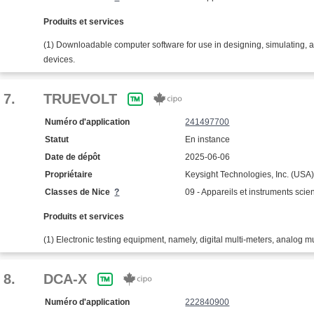
Produits et services
(1) Downloadable computer software for use in designing, simulating, a
devices.
7.
TRUEVOLT
Numéro d'application
241497700
Statut
En instance
Date de dépôt
2025-06-06
Propriétaire
Keysight Technologies, Inc. (USA
Classes de Nice
?
09 - Appareils et instruments scien
Produits et services
(1) Electronic testing equipment, namely, digital multi-meters, analog mul
8.
DCA-X
Numéro d'application
222840900