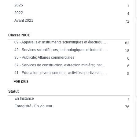
2025
1
2022
4
Avant 2021
72
Classe NICE
09 - Appareils et instruments scientifiques et électriques
82
42 - Services scientifiques, technologiques et industriels, recherche et conception
18
35 - Publicité; Affaires commerciales
6
37 - Services de construction; extraction minière; installation et réparation
6
41 - Éducation, divertissements, activités sportives et culturelles
5
Voir plus
Statut
En Instance
7
Enregistré / En vigueur
76