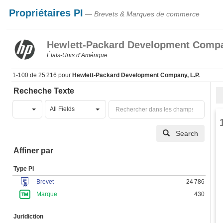
Propriétaires PI
— Brevets & Marques de commerce
Hewlett-Packard Development Compa
États‑Unis d’Amérique
1-100 de 25 216 pour
Hewlett-Packard Development Company, L.P.
Recheche Texte
All Fields
Search
Affiner par
Type PI
Brevet
24 786
Marque
430
Juridiction