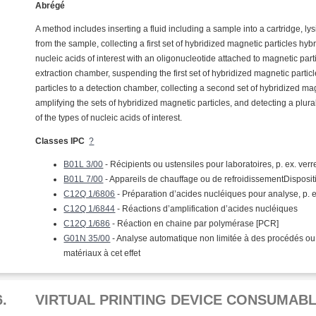
Abrégé
A method includes inserting a fluid including a sample into a cartridge, ly
from the sample, collecting a first set of hybridized magnetic particles hybrid
nucleic acids of interest with an oligonucleotide attached to magnetic parti
extraction chamber, suspending the first set of hybridized magnetic particle
particles to a detection chamber, collecting a second set of hybridized mag
amplifying the sets of hybridized magnetic particles, and detecting a plura
of the types of nucleic acids of interest.
Classes IPC
?
B01L 3/00
- Récipients ou ustensiles pour laboratoires, p. ex. ve
B01L 7/00
- Appareils de chauffage ou de refroidissementDispositi
C12Q 1/6806
- Préparation d’acides nucléiques pour analyse, p. 
C12Q 1/6844
- Réactions d’amplification d’acides nucléiques
C12Q 1/686
- Réaction en chaine par polymérase [PCR]
G01N 35/00
- Analyse automatique non limitée à des procédés ou
matériaux à cet effet
6.
VIRTUAL PRINTING DEVICE CONSUMABL