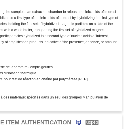
sing the sample in an extraction chamber to release nucleic acids of interest
ized to a first type of nucleic acids of interest by: hybridizing the first type of
cles, holding the first set of hybridized magnetic particles on a side of the
s with a wash buffer, transporting the first set of hybridized magnetic
netic particles hybridized to a second type of nucleic acids of interest,
lity of amplification products indicative of the presence, absence, or amount
rrerie de laboratoireCompte-gouttes
fs d'isolation thermique
ex. pour test de réaction en chaîne par polymérase [PCR]
 à des matériaux spécifiés dans un seul des groupes Manipulation de
E ITEM AUTHENTICATION