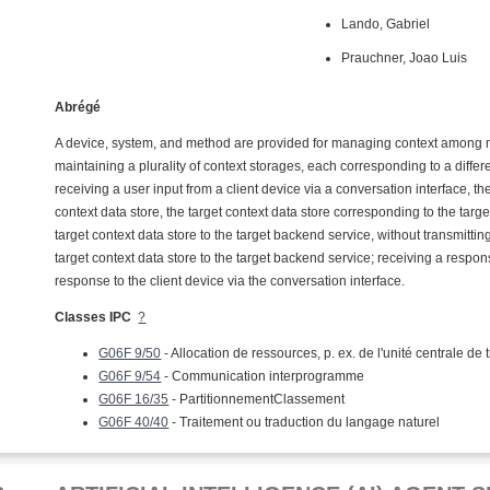
Lando, Gabriel
Prauchner, Joao Luis
Abrégé
A device, system, and method are provided for managing context among 
maintaining a plurality of context storages, each corresponding to a differen
receiving a user input from a client device via a conversation interface, t
context data store, the target context data store corresponding to the targe
target context data store to the target backend service, without transmitti
target context data store to the target backend service; receiving a respon
response to the client device via the conversation interface.
Classes IPC
?
G06F 9/50
- Allocation de ressources, p. ex. de l'unité centrale de
G06F 9/54
- Communication interprogramme
G06F 16/35
- PartitionnementClassement
G06F 40/40
- Traitement ou traduction du langage naturel