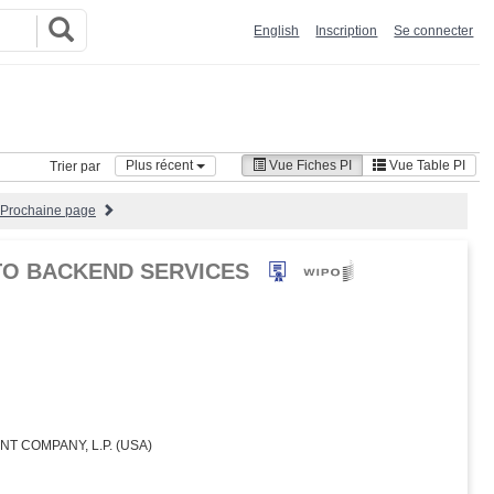
English
Inscription
Se connecter
Plus récent
Vue Fiches PI
Vue Table PI
Trier par
Prochaine page
TO BACKEND SERVICES
 COMPANY, L.P. (USA)