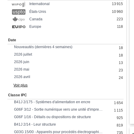
13 915
International
États-Unis
10 960
Canada
223
Europe
118
Date
Nouveautés (dernières 4 semaines)
18
2026 juillet
18
2026 juin
13
2026 mai
23
2026 avril
24
Voir plus
Classe IPC
B41J 2/175 - Systèmes d'alimentation en encre
1 654
G06F 3/12 - Sortie numérique vers une unité d'impression
1 115
G06F 1/16 - Détails ou dispositions de structure
925
B41J 2/14 - Leur structure
819
G03G 15/00 - Appareils pour procédés électrographiques utilisant un dessin de charge
735