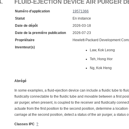
4.
FLUID-EJECTION DEVICE AIR PURGER 
Numéro d'application
19571366
Statut
En instance
Date de dépôt
2026-03-18
Date de la première publication
2026-07-23
Propriétaire
Hewlett-Packard Development Comp
Inventeur(s)
Law, Kok Leong
Teh, Hong Hor
Ng, Kok Heng
Abrégé
In some examples, a fluid-ejection device can include a fluidic tube to fluid
fluidically connectable to the fluidic tube and movable between a first pos
air purger, when present, is coupled to the receiver and fluidically connect
actuate from the first position to the second position, determine a location
carriage at the second position, detect a status of the air purger, a status 
Classes IPC
?