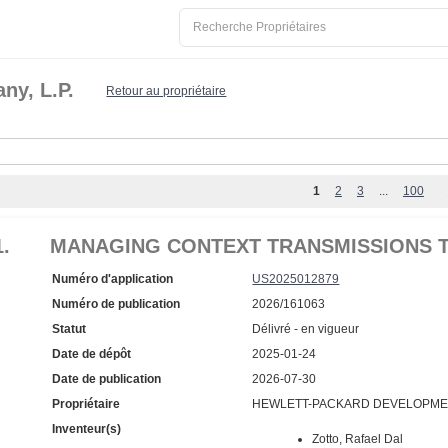
ny, L.P.
Retour au propriétaire
1
2
3
...
100
1.
MANAGING CONTEXT TRANSMISSIONS 
Numéro d'application
US2025012879
Numéro de publication
2026/161063
Statut
Délivré - en vigueur
Date de dépôt
2025-01-24
Date de publication
2026-07-30
Propriétaire
HEWLETT-PACKARD DEVELOPMENT
Inventeur(s)
Zotto, Rafael Dal