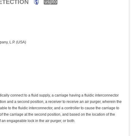
DETECTION
any, L.P. (USA)
ically connect to a fluid supply, a carriage having a fluidic interconnector
ition and a second position, a receiver to receive an air purger, wherein the
able to the fluidic interconnector, and a controller to cause the carriage to
 of the carriage at the second position, and based on the location of the
of an engageable lock in the air purger, or both.