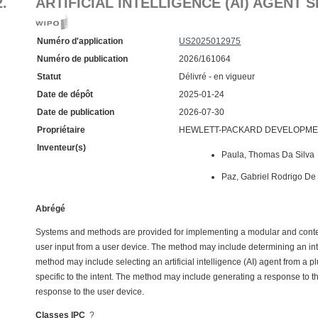
2.
ARTIFICIAL INTELLIGENCE (AI) AGENT
Numéro d'application
US2025012975
Numéro de publication
2026/161064
Statut
Délivré - en vigueur
Date de dépôt
2025-01-24
Date de publication
2026-07-30
Propriétaire
HEWLETT-PACKARD DEVELOPMENT
Inventeur(s)
Paula, Thomas Da Silva
Paz, Gabriel Rodrigo De
Abrégé
Systems and methods are provided for implementing a modular and contex
user input from a user device. The method may include determining an inte
method may include selecting an artificial intelligence (AI) agent from a pl
specific to the intent. The method may include generating a response to t
response to the user device.
Classes IPC
?