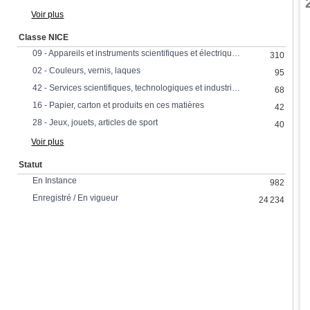
Voir plus
Classe NICE
09 - Appareils et instruments scientifiques et électriques
310
02 - Couleurs, vernis, laques
95
42 - Services scientifiques, technologiques et industriels, recherche et conception
68
16 - Papier, carton et produits en ces matières
42
28 - Jeux, jouets, articles de sport
40
Voir plus
Statut
En Instance
982
Enregistré / En vigueur
24 234