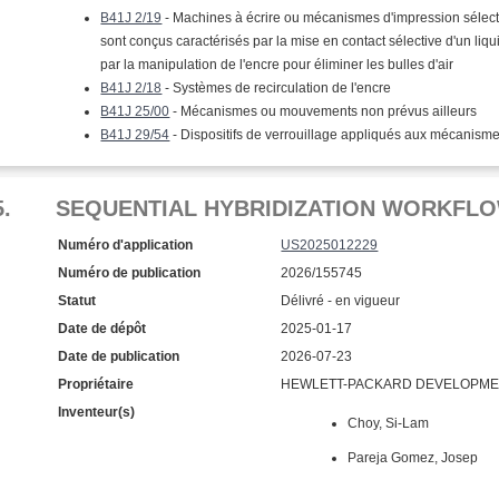
B41J 2/19
- Machines à écrire ou mécanismes d'impression sélecti
sont conçus caractérisés par la mise en contact sélective d'un liq
par la manipulation de l'encre pour éliminer les bulles d'air
B41J 2/18
- Systèmes de recirculation de l'encre
B41J 25/00
- Mécanismes ou mouvements non prévus ailleurs
B41J 29/54
- Dispositifs de verrouillage appliqués aux mécanism
5.
SEQUENTIAL HYBRIDIZATION WORKFL
Numéro d'application
US2025012229
Numéro de publication
2026/155745
Statut
Délivré - en vigueur
Date de dépôt
2025-01-17
Date de publication
2026-07-23
Propriétaire
HEWLETT-PACKARD DEVELOPMENT
Inventeur(s)
Choy, Si-Lam
Pareja Gomez, Josep