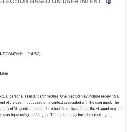
 SELECTION BASED ON USER INTENT
 COMPANY, L.P. (USA)
 Lima
tual personal assistant architecture. One method may include receiving a
nt of the user input based on a context associated with the user input. The
urality of AI agents based on the intent. A configuration of the AI agent may be
he user input using the AI agent. The method may include outputting the