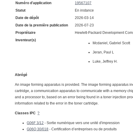
Numéro d'application
19567107
Statut
En instance
Date de dépôt
2026-03-14
Date de la première publication
2026-07-23
Propriétaire
Hewlett-Packard Development Comp
Inventeur(s)
Mcdaniel, Gabriel Scott
Jeran, Paul L
Luke, Jeffrey H.
Abrégé
An image forming apparatus is provided. The image forming apparatus includ
cartridge, a communication apparatus to communicate with a memory chip att
and a processor to, based on an error being found in a toner injection proce
information related to the error in the toner cartridge.
Classes IPC
?
G06F 3/12
- Sortie numérique vers une unité d'impression
G06Q 30/018
- Certification d’entreprises ou de produits