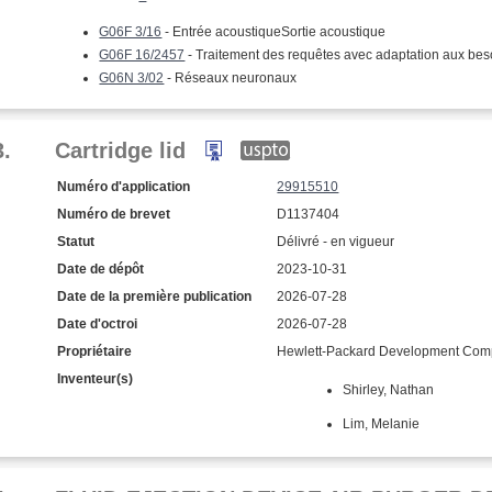
G06F 3/16
- Entrée acoustiqueSortie acoustique
G06F 16/2457
- Traitement des requêtes avec adaptation aux besoi
G06N 3/02
- Réseaux neuronaux
3.
Cartridge lid
Numéro d'application
29915510
Numéro de brevet
D1137404
Statut
Délivré - en vigueur
Date de dépôt
2023-10-31
Date de la première publication
2026-07-28
Date d'octroi
2026-07-28
Propriétaire
Hewlett-Packard Development Comp
Inventeur(s)
Shirley, Nathan
Lim, Melanie