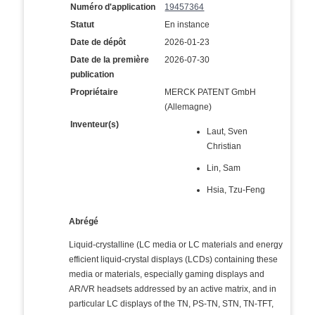
Numéro d'application
19457364
Statut
En instance
Date de dépôt
2026-01-23
Date de la première
2026-07-30
publication
Propriétaire
MERCK PATENT GmbH
(Allemagne)
Inventeur(s)
Laut, Sven
Christian
Lin, Sam
Hsia, Tzu-Feng
Abrégé
Liquid-crystalline (LC media or LC materials and energy
efficient liquid-crystal displays (LCDs) containing these
media or materials, especially gaming displays and
AR/VR headsets addressed by an active matrix, and in
particular LC displays of the TN, PS-TN, STN, TN-TFT,