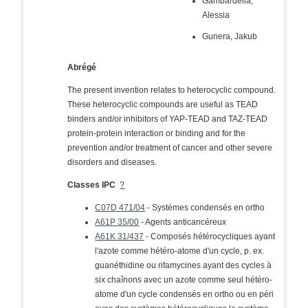
Gambardella,
Alessia
Gunera, Jakub
Abrégé
The present invention relates to heterocyclic compound.
These heterocyclic compounds are useful as TEAD
binders and/or inhibitors of YAP-TEAD and TAZ-TEAD
protein-protein interaction or binding and for the
prevention and/or treatment of cancer and other severe
disorders and diseases.
Classes IPC
?
C07D 471/04
- Systèmes condensés en ortho
A61P 35/00
- Agents anticancéreux
A61K 31/437
- Composés hétérocycliques ayant
l'azote comme hétéro-atome d'un cycle, p. ex.
guanéthidine ou rifamycines ayant des cycles à
six chaînons avec un azote comme seul hétéro-
atome d'un cycle condensés en ortho ou en péri