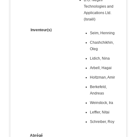
B.G. Negev
Technologies and
Applications Ltd.
(Israël)
Inventeur(s)
Seim, Henning
Chashchikhin,
Oleg
Lidich, Nina
Arbell, Hagai
Holtzman, Amir
Berkefeld,
Andreas
Weinstock, Ira
Leffler, Nitai
Schreiber, Roy
Abrégé