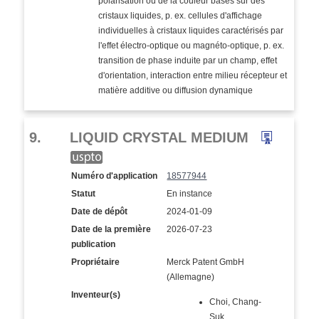
polarisation ou de la couleur basés sur des
cristaux liquides, p. ex. cellules d'affichage
individuelles à cristaux liquides caractérisés par
l'effet électro-optique ou magnéto-optique, p. ex.
transition de phase induite par un champ, effet
d'orientation, interaction entre milieu récepteur et
matière additive ou diffusion dynamique
9.
LIQUID CRYSTAL MEDIUM
Numéro d'application
18577944
Statut
En instance
Date de dépôt
2024-01-09
Date de la première
2026-07-23
publication
Propriétaire
Merck Patent GmbH
(Allemagne)
Inventeur(s)
Choi, Chang-
Suk