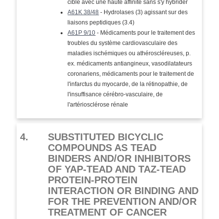
cible avec une haute affinité sans s'y hybrider
A61K 38/48
- Hydrolases (3) agissant sur des
liaisons peptidiques (3.4)
A61P 9/10
- Médicaments pour le traitement des
troubles du système cardiovasculaire des
maladies ischémiques ou athéroscléreuses, p.
ex. médicaments antiangineux, vasodilatateurs
coronariens, médicaments pour le traitement de
l'infarctus du myocarde, de la rétinopathie, de
l'insuffisance cérébro-vasculaire, de
l'artériosclérose rénale
4.
SUBSTITUTED BICYCLIC
COMPOUNDS AS TEAD
BINDERS AND/OR INHIBITORS
OF YAP-TEAD AND TAZ-TEAD
PROTEIN-PROTEIN
INTERACTION OR BINDING AND
FOR THE PREVENTION AND/OR
TREATMENT OF CANCER