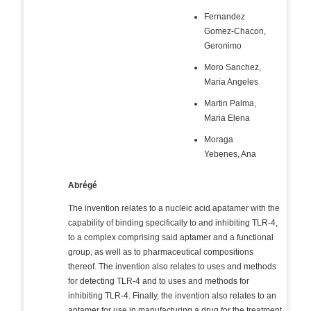
Fernandez
Gomez-Chacon,
Geronimo
Moro Sanchez,
Maria Angeles
Martin Palma,
Maria Elena
Moraga
Yebenes, Ana
Abrégé
The invention relates to a nucleic acid apatamer with the
capability of binding specifically to and inhibiting TLR-4,
to a complex comprising said aptamer and a functional
group, as well as to pharmaceutical compositions
thereof. The invention also relates to uses and methods
for detecting TLR-4 and to uses and methods for
inhibiting TLR-4. Finally, the invention also relates to an
aptamer for use in manufacturing a drug for the treatment