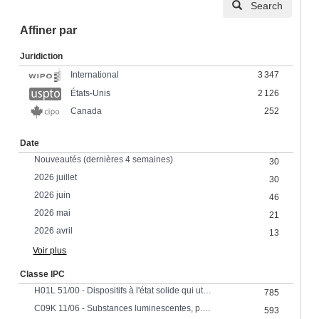
Search
Affiner par
Juridiction
3 347
International
États-Unis
2 126
Canada
252
Date
Nouveautés (dernières 4 semaines)
30
2026 juillet
30
2026 juin
46
2026 mai
21
2026 avril
13
Voir plus
Classe IPC
H01L 51/00 - Dispositifs à l'état solide qui utilisent des matériaux organiques comme partie active, ou qui utilisent comme partie active une combinaison de matériaux organiques et d'autres matériaux; Procédés ou appareils spécialement adaptés à la fabrication ou au traitement de tels dispositifs ou de leurs parties constitutives
785
C09K 11/06 - Substances luminescentes, p. ex. électroluminescentes, chimiluminescentes contenant des substances organiques luminescentes
593