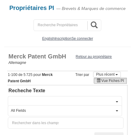
Propriétaires PI
— Brevets & Marques de commerce
English
Inscription
Se connecter
Merck Patent GmbH
Retour au propriétaire
Allemagne
Plus récent
1-100 de 5 725 pour
Merck
Trier par
Vue Fiches PI
Patent GmbH
Recheche Texte
All Fields