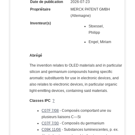
Date de publication
2026-07-23
Propriétaire
MERCK PATENT GMBH
(Allemagne)
Inventeur(s)
Stoessel,
Philipp
Engel, Miriam
Abrégé
The invention relates to OLED materials and in particular
silicon and germanium compounds having specific
aromatic substituents for use in electronic devices, and
also relates to electronic devices, in particular organic
light-emitting devices, containing said materials.
Classes IPC
?
C07F 7/08
- Composés comportant une ou
plusieurs liaisons C—Si
C07F 7/30
- Composés du germanium
C09K 11/06
- Substances luminescentes, p. ex.