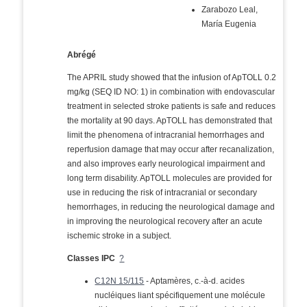
Zarabozo Leal,
María Eugenia
Abrégé
The APRIL study showed that the infusion of ApTOLL 0.2
mg/kg (SEQ ID NO: 1) in combination with endovascular
treatment in selected stroke patients is safe and reduces
the mortality at 90 days. ApTOLL has demonstrated that
limit the phenomena of intracranial hemorrhages and
reperfusion damage that may occur after recanalization,
and also improves early neurological impairment and
long term disability. ApTOLL molecules are provided for
use in reducing the risk of intracranial or secondary
hemorrhages, in reducing the neurological damage and
in improving the neurological recovery after an acute
ischemic stroke in a subject.
Classes IPC
?
C12N 15/115
- Aptamères, c.-à-d. acides
nucléiques liant spécifiquement une molécule