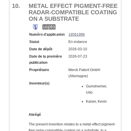
10.
METAL EFFECT PIGMENT-FREE
RADAR-COMPATIBLE COATING
ON A SUBSTRATE
Numéro d'application
19561996
Statut
En instance
Date de dépôt
2026-03-10
Date de la première
2026-07-23
publication
Propriétaire
Merck Patent GmbH
(Allemagne)
Inventeur(s)
Gumsheimer,
Udo
Kaiser, Kevin
Abrégé
The present invention relates to a metal effect pigment-
free radar-compatible coating on a substrate, to a