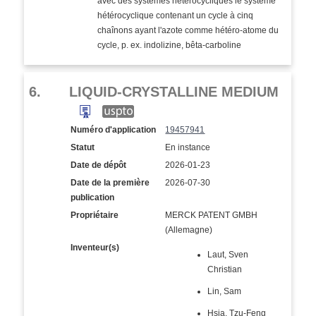
avec des systèmes hétérocycliques le système
hétérocyclique contenant un cycle à cinq
chaînons ayant l'azote comme hétéro-atome du
cycle, p. ex. indolizine, bêta-carboline
6.
LIQUID-CRYSTALLINE MEDIUM
Numéro d'application
19457941
Statut
En instance
Date de dépôt
2026-01-23
Date de la première
2026-07-30
publication
Propriétaire
MERCK PATENT GMBH
(Allemagne)
Inventeur(s)
Laut, Sven
Christian
Lin, Sam
Hsia, Tzu-Feng