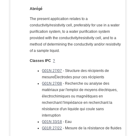
Abrégé
The present application relates to a
conductivity/resistivity cell, preferably for use in a water
purification system, to a water purification system
provided with the conductivity/resistivity cell, and to a
method of determining the conductivity and/or resistivity
of a sample liquid.
Classes IPC
?
G01N 27/07
- Structure des récipients de
mesureÉlectrodes pour ces récipients
G01N 27/08
- Recherche ou analyse des
matériaux par l'emploi de moyens électriques,
électrochimiques ou magnétiques en
recherchant l'impédance en recherchant la
résistance d'un liquide qui coule sans
interruption
G01N 33/18
- Eau
G01R 27/22
- Mesure de la résistance de fluides