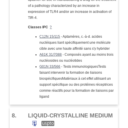
of a pathology characterized by an increase in
expression of TLR4 and/or an increase in activation of
TIR-4.
Classes IPC
?
C12N 15/115
- Aptamères, c.-à-d. acides
nucléiques liant spécifiquement une molécule
cible avec une haute affinité sans s'y hybrider
A61K 31/7088
- Composés ayant au moins trois
nucléosides ou nucléotides
G01N 33/566
- Tests immunologiquesTests
faisant intervenir la formation de liaisons
biospécifiquesMatériaux à cet effet utilisant un
support spécifique ou des protéines réceptrices
comme réactifs pour la formation de liaisons par
ligand
8.
LIQUID-CRYSTALLINE MEDIUM