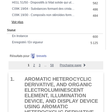
H01L 51/50 - Dispositifs à l'état solide qui utilisent des matériaux organiques comme partie active, ou qui utilisent comme partie active une combinaison de matériaux organiques et d'autres matériaux; Procédés ou appareils spécialement adaptés à la fabrication ou au traitement de tels dispositifs ou de leurs parties constitutives spécialement adaptés pour l'émission de lumière, p.ex. diodes émettrices de lumière organiques (OLED) ou dispositifs émetteurs de lumière à base de polymères (PLED)
582
C09K 19/04 - Substances formant des cristaux liquides caractérisées par la structure chimique des constituants formant des cristaux liquides
486
C09K 19/30 - Composés non stéroïdes formant des cristaux liquides contenant au moins deux cycles non condensés contenant des cycles non aromatiques saturés ou insaturés, p. ex. cycle cyclohexanique
484
Voir plus
Statut
En Instance
600
Enregistré / En vigueur
5 125
Résultats pour
brevets
1
2
3
...
58
Prochaine page
1.
AROMATIC HETEROCYCLIC
DERIVATIVE, AND ORGANIC
ELECTROLUMINESCENT
ELEMENT, ILLUMINATION
DEVICE, AND DISPLAY DEVICE
USING AROMATIC