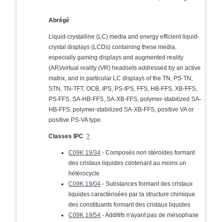
Abrégé
Liquid-crystalline (LC) media and energy efficient liquid-
crystal displays (LCDs) containing these media,
especially gaming displays and augmented reality
(AR)/virtual reality (VR) headsets addressed by an active
matrix, and in particular LC displays of the TN, PS-TN,
STN, TN-TFT, OCB, IPS, PS-IPS, FFS, HB-FFS, XB-FFS,
PS-FFS, SA-HB-FFS, SA-XB-FFS, polymer-stabilized SA-
HB-FFS, polymer-stabilized SA-XB-FFS, positive VA or
positive PS-VA type.
Classes IPC
?
C09K 19/34
- Composés non stéroïdes formant
des cristaux liquides contenant au moins un
hétérocycle
C09K 19/04
- Substances formant des cristaux
liquides caractérisées par la structure chimique
des constituants formant des cristaux liquides
C09K 19/54
- Additifs n'ayant pas de mésophase