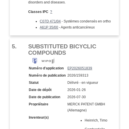
disorders and diseases.
Classes IPC
?
C07D 471/04
- Systèmes condensés en ortho
A61P 35/00
- Agents anticancéreux
5.
SUBSTITUTED BICYCLIC
COMPOUNDS
Numéro d'application
EP2026051839
Numéro de publication
2026/159313
Statut
Délivré - en vigueur
Date de dépôt
2026-01-26
Date de publication
2026-07-30
Propriétaire
MERCK PATENT GMBH
(Allemagne)
Inventeur(s)
Heinrich, Timo