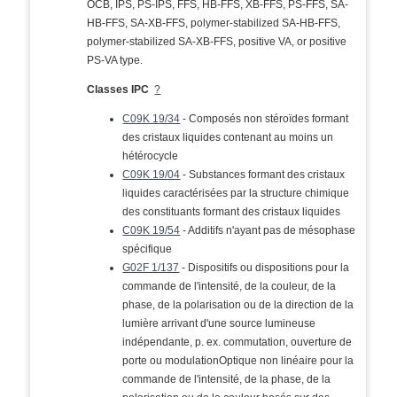
OCB, IPS, PS-IPS, FFS, HB-FFS, XB-FFS, PS-FFS, SA-
HB-FFS, SA-XB-FFS, polymer-stabilized SA-HB-FFS,
polymer-stabilized SA-XB-FFS, positive VA, or positive
PS-VA type.
Classes IPC
?
C09K 19/34
- Composés non stéroïdes formant
des cristaux liquides contenant au moins un
hétérocycle
C09K 19/04
- Substances formant des cristaux
liquides caractérisées par la structure chimique
des constituants formant des cristaux liquides
C09K 19/54
- Additifs n'ayant pas de mésophase
spécifique
G02F 1/137
- Dispositifs ou dispositions pour la
commande de l'intensité, de la couleur, de la
phase, de la polarisation ou de la direction de la
lumière arrivant d'une source lumineuse
indépendante, p. ex. commutation, ouverture de
porte ou modulationOptique non linéaire pour la
commande de l'intensité, de la phase, de la