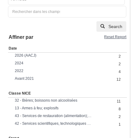
Search
Affiner par
Reset Report
Date
2026 (AACJ)
2
2024
2
2022
4
Avant 2021
12
Classe NICE
32 - Bières; boissons non alcoolisées
11
13 - Armes à feu; explosifs
8
43 - Services de restauration (alimentation); hébergement temporaire
2
42 - Services scientifiques, technologiques et industriels, recherche et conception
1