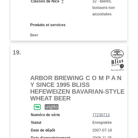
Classes de Nice
?
32 - Bières;
boissons non
alcoolisées
Produits et services
Beer
19.
ARBOR BREWING C O M P A N
Y SINCE 1995 BLISS
HEFEWEIZEN BAVARIAN-STYLE
WHEAT BEER
Numéro de série
77230713
Statut
Enregistrée
Date de dépôt
2007-07-16
Date d'enregistrement
2008-11-25