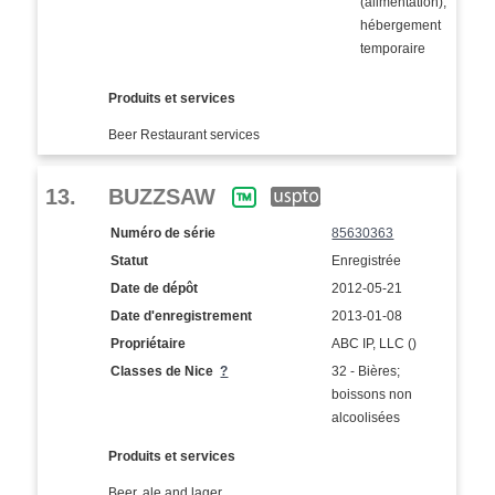
(alimentation);
hébergement
temporaire
Produits et services
Beer Restaurant services
13.
BUZZSAW
Numéro de série
85630363
Statut
Enregistrée
Date de dépôt
2012-05-21
Date d'enregistrement
2013-01-08
Propriétaire
ABC IP, LLC ()
Classes de Nice
?
32 - Bières;
boissons non
alcoolisées
Produits et services
Beer, ale and lager