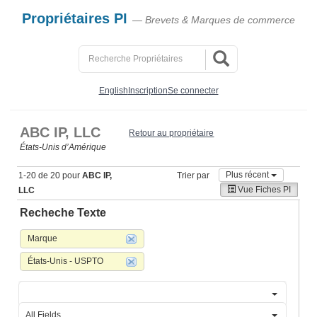
Propriétaires PI
— Brevets & Marques de commerce
English
Inscription
Se connecter
ABC IP, LLC
Retour au propriétaire
États‑Unis d’Amérique
Plus récent
1-20 de 20 pour
ABC IP,
Trier par
Vue Fiches PI
LLC
Recheche Texte
Marque
États-Unis - USPTO
All Fields