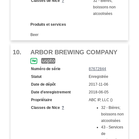
Classes de Nice
?
32 - Bières;
boissons non
alcoolisées
Produits et services
Beer
10.
ARBOR BREWING COMPANY
Numéro de série
87672844
Statut
Enregistrée
Date de dépôt
2017-11-06
Date d'enregistrement
2018-06-05
Propriétaire
ABC IP, LLC ()
Classes de Nice
?
32 - Bières;
boissons non
alcoolisées
43 - Services
de