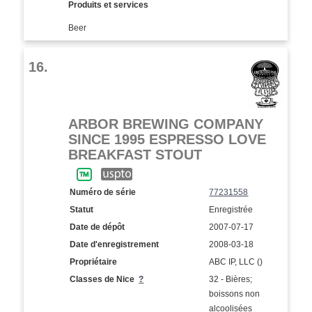
Produits et services
Beer
16.
ARBOR BREWING COMPANY
SINCE 1995 ESPRESSO LOVE
BREAKFAST STOUT
Numéro de série
77231558
Statut
Enregistrée
Date de dépôt
2007-07-17
Date d'enregistrement
2008-03-18
Propriétaire
ABC IP, LLC ()
Classes de Nice
?
32 - Bières;
boissons non
alcoolisées