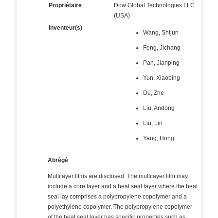
Propriétaire
Dow Global Technologies LLC
(USA)
Inventeur(s)
Wang, Shijun
Feng, Jichang
Pan, Jianping
Yun, Xiaobing
Du, Zhe
Liu, Andong
Liu, Lin
Yang, Hong
Abrégé
Multilayer films are disclosed. The multilayer film may
include a core layer and a heat seal layer where the heat
seal lay comprises a polypropylene copolymer and a
polyethylene copolymer. The polypropylene copolymer
of the heat seal layer has specific properties such as