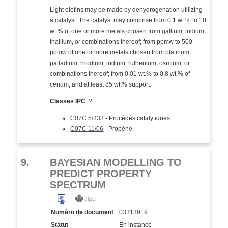
Light olefins may be made by dehydrogenation utilizing
a catalyst. The catalyst may comprise from 0.1 wt.% to 10
wt.% of one or more metals chosen from gallium, indium,
thallium, or combinations thereof; from ppmw to 500
ppmw of one or more metals chosen from platinum,
palladium, rhodium, iridium, ruthenium, osmium, or
combinations thereof; from 0.01 wt.% to 0.8 wt.% of
cerium; and at least 85 wt.% support.
Classes IPC
?
C07C 5/333
- Procédés catalytiques
C07C 11/06
- Propène
9.
BAYESIAN MODELLING TO
PREDICT PROPERTY
SPECTRUM
Numéro de document
03313919
Statut
En instance