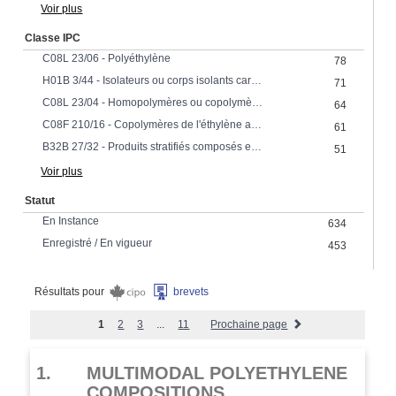
Voir plus
Classe IPC
C08L 23/06 - Polyéthylène
78
H01B 3/44 - Isolateurs ou corps isolants caractérisés par le matériau isolantEmploi de matériaux spécifiés pour leurs propriétés isolantes ou diélectriques composés principalement de substances organiques matières plastiquesIsolateurs ou corps isolants caractérisés par le matériau isolantEmploi de matériaux spécifiés pour leurs propriétés isolantes ou diélectriques composés principalement de substances organiques résinesIsolateurs ou corps isolants caractérisés par le matériau isolantEmploi de matériaux spécifiés pour leurs propriétés isolantes ou diélectriques composés principalement de substances organiques cires résines vinyliquesIsolateurs ou corps isolants caractérisés par le matériau isolantEmploi de matériaux spécifiés pour leurs propriétés isolantes ou diélectriques composés principalement de substances organiques matières plastiquesIsolateurs ou corps isolants caractérisés par le matériau isolantEmploi de matériaux spécifiés pour leurs propriétés isolantes ou diélectriques composés principalement de substances organiques résinesIsolateurs ou corps isolants caractérisés par le matériau isolantEmploi de matériaux spécifiés pour leurs propriétés isolantes ou diélectriques composés principalement de substances organiques cires résines acryliques
71
C08L 23/04 - Homopolymères ou copolymères de l'éthylène
64
C08F 210/16 - Copolymères de l'éthylène avec des alpha-alcènes, p. ex. caoutchoucs EP
61
B32B 27/32 - Produits stratifiés composés essentiellement de résine synthétique comprenant des polyoléfines
51
Voir plus
Statut
En Instance
634
Enregistré / En vigueur
453
Résultats pour
brevets
1
2
3
...
11
Prochaine page
1.
MULTIMODAL POLYETHYLENE
COMPOSITIONS