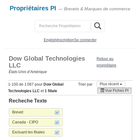
Propriétaires PI
— Brevets & Marques de commerce
English
Inscription
Se connecter
Dow Global Technologies
Retour au
LLC
propriétaire
États‑Unis d’Amérique
Plus récent
1-100 de 1 087 pour
Dow Global
Trier par
Vue Fiches PI
Technologies LLC
et
1 filiale
Recheche Texte
Brevet
Canada - CIPO
Excluant les filiales