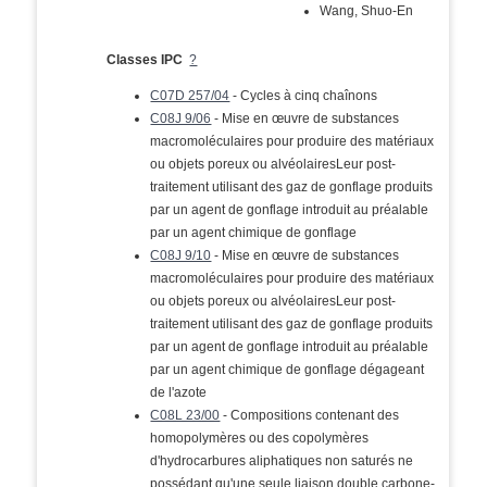
Wang, Shuo-En
Classes IPC
?
C07D 257/04
- Cycles à cinq chaînons
C08J 9/06
- Mise en œuvre de substances
macromoléculaires pour produire des matériaux
ou objets poreux ou alvéolairesLeur post-
traitement utilisant des gaz de gonflage produits
par un agent de gonflage introduit au préalable
par un agent chimique de gonflage
C08J 9/10
- Mise en œuvre de substances
macromoléculaires pour produire des matériaux
ou objets poreux ou alvéolairesLeur post-
traitement utilisant des gaz de gonflage produits
par un agent de gonflage introduit au préalable
par un agent chimique de gonflage dégageant
de l'azote
C08L 23/00
- Compositions contenant des
homopolymères ou des copolymères
d'hydrocarbures aliphatiques non saturés ne
possédant qu'une seule liaison double carbone-