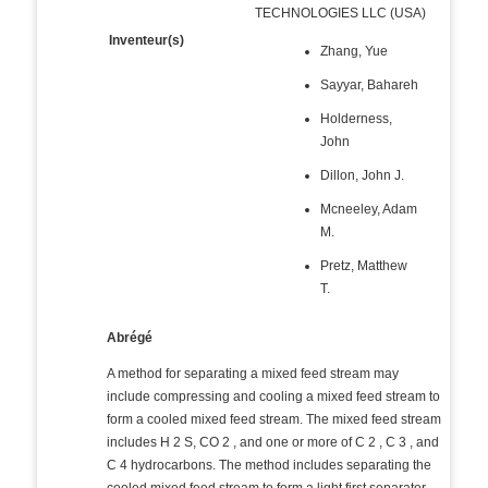
TECHNOLOGIES LLC (USA)
Inventeur(s)
Zhang, Yue
Sayyar, Bahareh
Holderness,
John
Dillon, John J.
Mcneeley, Adam
M.
Pretz, Matthew
T.
Abrégé
A method for separating a mixed feed stream may
include compressing and cooling a mixed feed stream to
form a cooled mixed feed stream. The mixed feed stream
includes H 2 S, CO 2 , and one or more of C 2 , C 3 , and
C 4 hydrocarbons. The method includes separating the