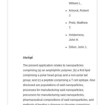
William L.
Krinock, Robert
J.
Pretz, Matthew
T.
Holderness,
John H.
Dillon, John J.
Abrégé
The present application relates to nanoparticles
comprising (a) an amphiphilic polymer; (b) a first lipid
comprising a polar head group and a non-polar tail
group; and (c) a peptide comprising a T cell epitope. Also
disclosed are populations of said nanoparticles,
processes for manufacturing said nanoparticles,
precursors for manufacturing said nanoparticles,
pharmaceutical compositions of said nanoparticles, and
methods of treating a disease or disorder comprising