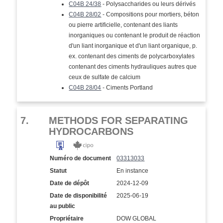
C04B 24/38
- Polysaccharides ou leurs dérivés
C04B 28/02
- Compositions pour mortiers, béton
ou pierre artificielle, contenant des liants
inorganiques ou contenant le produit de réaction
d'un liant inorganique et d'un liant organique, p.
ex. contenant des ciments de polycarboxylates
contenant des ciments hydrauliques autres que
ceux de sulfate de calcium
C04B 28/04
- Ciments Portland
7.
METHODS FOR SEPARATING
HYDROCARBONS
Numéro de document
03313033
Statut
En instance
Date de dépôt
2024-12-09
Date de disponibilité
2025-06-19
au public
Propriétaire
DOW GLOBAL