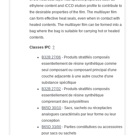
ethylene content and iCCD elution profile to contribute to
the desirable properties of the film. The multilayer film
can form effective heat seals, even when in contact with
heated contents. The multilayer film can be formed into a
bag where the bag is suitable for carrying hot or heated
contents.
Classes IPC
?
B32B 27/06
- Produits stratifiés composés
essentiellement de résine synthétique comme
seul composant ou composant principal d'une
couche adjacente à une autre couche d'une
substance spécifique
B32B 27/32
- Produits stratifiés composés
essentiellement de résine synthétique
comprenant des polyoléfines
B65D 30/10
- Sacs, sachets ou réceptacles
analogues caractérisés par leur forme ou leur
conception
B65D 33/00
- Parties constitutives ou accessoires
pour sacs ou sachets