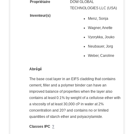
Propriétaire
DOW GLOBAL
TECHNOLOGIES LLC (USA)
Inventeur(s)
Menz, Sonja
Wagner, Anette
Vyorykka, Jouko
Neubauer, Jorg
Weber, Caroline
Abrégé
The base coat layer in an EIFS cladding that contains
cement, filler and a polymer binder can have an
improved balance of properties when the layer also
contains at least 0.1% by weight of a cellulose ether with
a viscosity of at least 30,000 cP in water at 2%
concentration and 20? and contains no or limited
quantities of starch ether and polyacrylamide.
Classes IPC
?