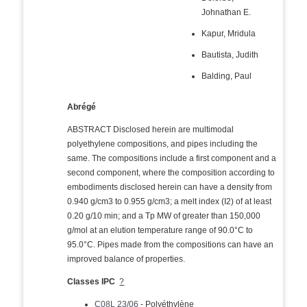
Johnathan E.
Kapur, Mridula
Bautista, Judith
Balding, Paul
Abrégé
ABSTRACT Disclosed herein are multimodal
polyethylene compositions, and pipes including the
same. The compositions include a first component and a
second component, where the composition according to
embodiments disclosed herein can have a density from
0.940 g/cm3 to 0.955 g/cm3; a melt index (I2) of at least
0.20 g/10 min; and a Tp MW of greater than 150,000
g/mol at an elution temperature range of 90.0°C to
95.0°C. Pipes made from the compositions can have an
improved balance of properties.
Classes IPC
?
C08L 23/06
- Polyéthylène