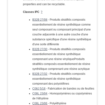
properties and can be recyclable.
Classes IPC
?
B32B 27/08
- Produits stratifiés composés
essentiellement de résine synthétique comme
seul composant ou composant principal d'une
couche adjacente à une autre couche d'une
substance spécifique d'une résine synthétique
d'une sorte différente
B32B 27/30
- Produits stratifiés composés
essentiellement de résine synthétique
comprenant une résine vinyliqueProduits
stratifiés composés essentiellement de résine
synthétique comprenant une résine acrylique
B32B 27/32
- Produits stratifiés composés
essentiellement de résine synthétique
comprenant des polyoléfines
C08J 5/18
- Fabrication de bandes ou de feuilles
C08L 23/04
- Homopolymères ou copolymères
de l'éthylène
C08L 23/06
- Polyéthylène