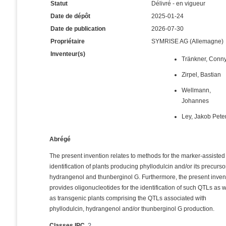
Statut
Délivré - en vigueur
Date de dépôt
2025-01-24
Date de publication
2026-07-30
Propriétaire
SYMRISE AG (Allemagne)
Inventeur(s)
Tränkner, Conn
Zirpel, Bastian
Wellmann,
Johannes
Ley, Jakob Pete
Abrégé
The present invention relates to methods for the marker-assisted
identification of plants producing phyllodulcin and/or its precurso
hydrangenol and thunberginol G. Furthermore, the present inven
provides oligonucleotides for the identification of such QTLs as w
as transgenic plants comprising the QTLs associated with
phyllodulcin, hydrangenol and/or thunberginol G production.
Classes IPC
?