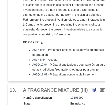
therapeutic use of L-Carnosine for increasing the size and/or a
of elastic fibers in the skin of a subject. Furthermore, the present
invention relates to a non-therapeutic use of L-Carnosine for
strengthening the elastic fiber network in the skin of a subject.
Furthermore, the present invention relates to a non-therapeutic u
L-Carnosine for preventing or reducing the symptoms of solar
elastosis. Moreover, the present invention relates to a cosmetic
composition comprising L-Carnosine.
Classes IPC
?
A61K 8/64
- ProtéinesPeptidesLeurs dérivés ou produits
dégradation
A61K 8/34
- Alcools
A61Q 17/04
- Préparations topiques pour faire écran au s
ou aux radiationsPréparations topiques pour bronzer
A61Q 19/08
- Préparations contre le vieillissement
13.
A FRAGRANCE MIXTURE (III)
Numéro d'application
19108990
Statut
En instance