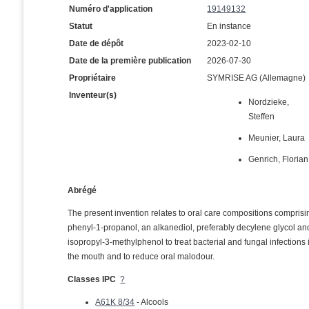
Numéro d'application
19149132
Statut
En instance
Date de dépôt
2023-02-10
Date de la première publication
2026-07-30
Propriétaire
SYMRISE AG (Allemagne)
Inventeur(s)
Nordzieke,
Steffen
Meunier, Laura
Genrich, Florian
Abrégé
The present invention relates to oral care compositions comprisi
phenyl-1-propanol, an alkanediol, preferably decylene glycol an
isopropyl-3-methylphenol to treat bacterial and fungal infections 
the mouth and to reduce oral malodour.
Classes IPC
?
A61K 8/34
- Alcools