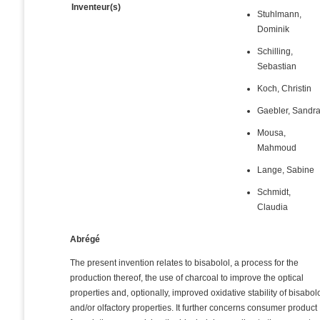
Inventeur(s)
Stuhlmann,
Dominik
Schilling,
Sebastian
Koch, Christin
Gaebler, Sandr
Mousa,
Mahmoud
Lange, Sabine
Schmidt,
Claudia
Abrégé
The present invention relates to bisabolol, a process for the
production thereof, the use of charcoal to improve the optical
properties and, optionally, improved oxidative stability of bisabol
and/or olfactory properties. It further concerns consumer product