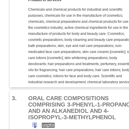
Produits et services
Chemicals and chemical products for industrial and scientific
purposes; chemicals for use in the manufacture of cosmetics;
chemicals, chemical preparations and chemical products for use
the cosmetics industry; active chemical ingredients for use in the
manufacture of products for body and beauty care. Cosmetics;
cosmetic preparations; body cleaning and beauty care preparati
bath preparations; skin, eye and nail care preparations; non-
medicated face care preparations; skin care creams [cosmetic]; s
care lotions [cosmetic]; skin whitening preparations; body
deodorants; hair preparations and treatments; perfumery, essenti
oils for fragrancing; hair care preparations; hair care lotions; bod
care cosmetics; lotions for face and body care. Scientific and
industrial research and development; chemical laboratory servic
3.
ORAL CARE COMPOSITIONS
COMPRISING 3-PHENYL-1-PROPAN
AND AN ALKANEDIOL AND 4-
ISOPROPYL-3-METHYLPHENOL