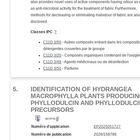
also provides novel uses of active components having odour as 
as anti-microbial activity for the treatment of fabric Furthermore,
methods for decreasing or eliminating malodour of fabric are als
disclosed.
Classes IPC
?
C11D 3/00
- Autres composés entrant dans les compositi
détergentes couvertes par le groupe
C11D 3/20
- Composés organiques contenant de l'oxygè
C11D 3/48
- Agents médicinaux ou de désinfection
C11D 3/50
- Parfums
5.
IDENTIFICATION OF HYDRANGEA
MACROPHYLLA PLANTS PRODUCI
PHYLLODULCIN AND PHYLLODULCI
PRECURSORS
Numéro d'application
EP2025051727
Numéro de publication
2026/158786