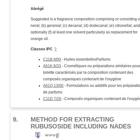
Abrégé
Suggested is a fragrance composition comprising or consisting of
neral; (b) geranial; (c) decanal; (d) dodecanal; (e) citronellal; an
optionally (f) at least one solvent particularly as replacement for
orange oil.
Classes IPC
?
C11B 9/00
- Huiles essentiellesParfums
A61K 8/33
- Cosmétiques ou préparations similaires pour
toilette caractérisés par la composition contenant des
composés organiques contenant de l'oxygène
A61Q 13/00
- Formulations ou additifs pour les préparati
de parfums
C11D 7/26
- Composés organiques contenant de l'oxygè
9.
METHOD FOR EXTRACTING
RUBUSOSIDE INCLUDING NADES