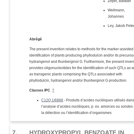
Zirpel, Bastian
Wellmann,
Johannes
Ley, Jakob Pete
Abrégé
The present invention relates to methods for the marker-assisted
identification of plants producing phyllodulcin and/or its precurso
hydrangenol and thunberginol G. Furthermore, the present inven
provides oligonucleotides for the identification of such QTLs as w
as transgenic plants comprising the QTLs associated with
phyllodulcin, hydrangenol and/or thunberginol G production.
Classes IPC
?
C12Q 1/6888
- Produits d’acides nucléiques utilisés dan
l’analyse d’acides nucléiques, p. ex. amorces ou sondes
la détection ou l’identification d’organismes
7.
HYDROXYPROPYL BENZOATE IN