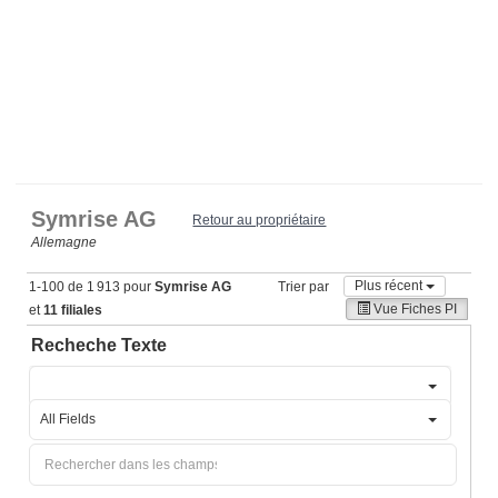
Symrise AG
Retour au propriétaire
Allemagne
Plus récent
1-100 de 1 913 pour
Symrise AG
Trier par
Vue Fiches PI
et
11 filiales
Recheche Texte
All Fields