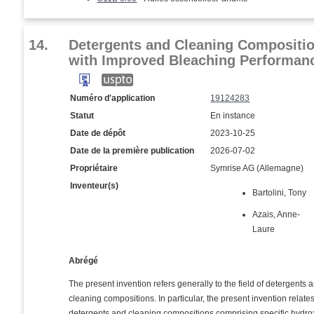
14.
Detergents and Cleaning Compositi
with Improved Bleaching Performan
Numéro d'application
19124283
Statut
En instance
Date de dépôt
2023-10-25
Date de la première publication
2026-07-02
Propriétaire
Symrise AG (Allemagne)
Inventeur(s)
Bartolini, Tony
Azais, Anne-
Laure
Abrégé
The present invention refers generally to the field of detergents 
cleaning compositions. In particular, the present invention relates
detergents and cleaning compositions comprising specific hydro