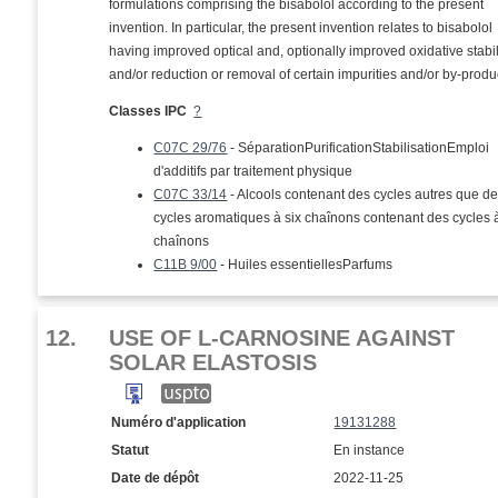
formulations comprising the bisabolol according to the present
invention. In particular, the present invention relates to bisabolol
having improved optical and, optionally improved oxidative stabil
and/or reduction or removal of certain impurities and/or by-produ
Classes IPC
?
C07C 29/76
- SéparationPurificationStabilisationEmploi
d'additifs par traitement physique
C07C 33/14
- Alcools contenant des cycles autres que d
cycles aromatiques à six chaînons contenant des cycles à
chaînons
C11B 9/00
- Huiles essentiellesParfums
12.
USE OF L-CARNOSINE AGAINST
SOLAR ELASTOSIS
Numéro d'application
19131288
Statut
En instance
Date de dépôt
2022-11-25