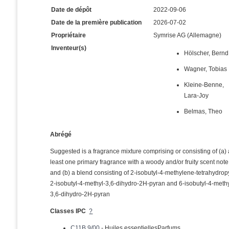
Date de dépôt
2022-09-06
Date de la première publication
2026-07-02
Propriétaire
Symrise AG (Allemagne)
Inventeur(s)
Hölscher, Bernd
Wagner, Tobias
Kleine-Benne,
Lara-Joy
Belmas, Theo
Abrégé
Suggested is a fragrance mixture comprising or consisting of (a) 
least one primary fragrance with a woody and/or fruity scent note
and (b) a blend consisting of 2-isobutyl-4-methylene-tetrahydrop
2-isobutyl-4-methyl-3,6-dihydro-2H-pyran and 6-isobutyl-4-methy
3,6-dihydro-2H-pyran
Classes IPC
?
C11B 9/00
- Huiles essentiellesParfums