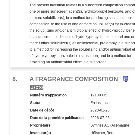
The present invention relates to a sunscreen composition compr
one or more sunscreen agent(s), hydroxypropyl benzoate, and 
or more solubilizer(s), to a method for producing such a sunscre
composition, to the use of one or more solubilizer(s) for in-creas
the solubilizing and/or antimicrobial effect of hydroxypropyl ben
in a sunscreen, to the use of hydroxypropyl benzoate and one or
more further solubilizer(s) as antimicrobial, preferably in a sunsc
to a method for increasing the solubilizing and/or antimicrobial ef
of hydroxypropyl benzoate in a sunscreen, and to a method for
providing an antimicrobial effect in a sunscreen.
8.
A FRAGRANCE COMPOSITION
Numéro d'application
19138335
Statut
En instance
Date de dépôt
2023-01-23
Date de la première publication
2026-07-23
Propriétaire
Symrise AG (Allemagne)
Inventeur(s)
Hölscher, Bernd