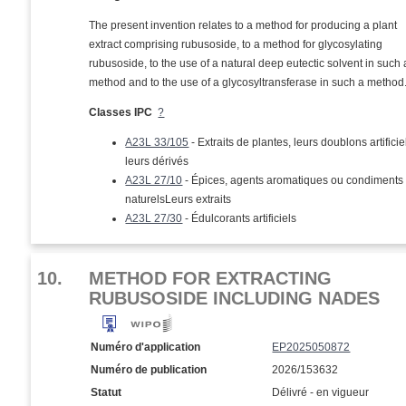
The present invention relates to a method for producing a plant
extract comprising rubusoside, to a method for glycosylating
rubusoside, to the use of a natural deep eutectic solvent in such 
method and to the use of a glycosyltransferase in such a method
Classes IPC
?
A23L 33/105
- Extraits de plantes, leurs doublons artifici
leurs dérivés
A23L 27/10
- Épices, agents aromatiques ou condiments
naturelsLeurs extraits
A23L 27/30
- Édulcorants artificiels
10.
METHOD FOR EXTRACTING
RUBUSOSIDE INCLUDING NADES
Numéro d'application
EP2025050872
Numéro de publication
2026/153632
Statut
Délivré - en vigueur