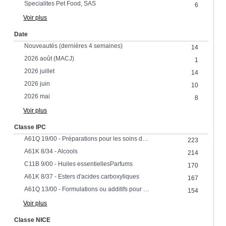
Specialites Pet Food, SAS
6
Voir plus
Date
Nouveautés (dernières 4 semaines)
14
2026 août (MACJ)
1
2026 juillet
14
2026 juin
10
2026 mai
8
Voir plus
Classe IPC
A61Q 19/00 - Préparations pour les soins de la peau
223
A61K 8/34 - Alcools
214
C11B 9/00 - Huiles essentiellesParfums
170
A61K 8/37 - Esters d'acides carboxyliques
167
A61Q 13/00 - Formulations ou additifs pour les préparations de parfums
154
Voir plus
Classe NICE