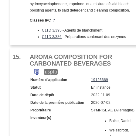
hydroxyacetophenone, tropolone, or a mixture of said bleach
boosting agents, to said detergent and cleaning composition.
Classes IPC
?
C11D 3/395
- Agents de blanchiment
C11D 3/386
- Préparations contenant des enzymes
15.
AROMA COMPOSITION FOR
CARBONATED BEVERAGES
Numéro d'application
19126669
Statut
En instance
Date de dépôt
2022-11-09
Date de la première publication
2026-07-02
Propriétaire
SYMRISE AG (Allemagne)
Inventeur(s)
Balke, Daniel
Weissbrodt,