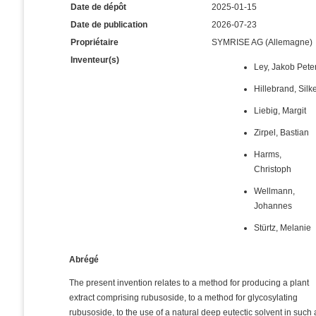
Date de dépôt
2025-01-15
Date de publication
2026-07-23
Propriétaire
SYMRISE AG (Allemagne)
Inventeur(s)
Ley, Jakob Pete
Hillebrand, Silk
Liebig, Margit
Zirpel, Bastian
Harms,
Christoph
Wellmann,
Johannes
Stürtz, Melanie
Abrégé
The present invention relates to a method for producing a plant
extract comprising rubusoside, to a method for glycosylating
rubusoside, to the use of a natural deep eutectic solvent in such 