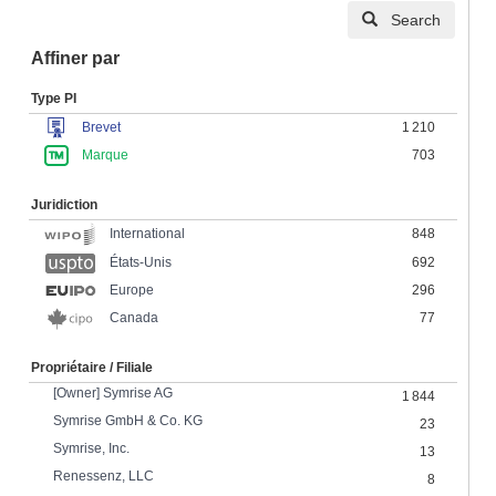
Search
Affiner par
Type PI
Brevet
1 210
Marque
703
Juridiction
848
International
États-Unis
692
Europe
296
Canada
77
Propriétaire / Filiale
[Owner] Symrise AG
1 844
Symrise GmbH & Co. KG
23
Symrise, Inc.
13
Renessenz, LLC
8