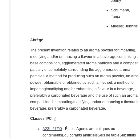
Jenny
Schumann,
Tanja
Mueller, Jennife
Abrégé
The present invention relates to an aroma powder for imparting,
modifying and/or enhancing a flavour in a beverage comprising 
base composition, agglomerated aroma particles and a composi
partially or completely surrounding the agglomerated aroma
particles, a method for producing such an aroma powder, an ar
powder obtainable or obtained by such a method, a method for
imparting/modifying and/or enhancing a flavour in a beverage,
preferably a carbonated beverage and the use of such an aroma
composition for imparting/modifying and/or enhancing a flavour i
beverage, preferably a carbonated beverage.
Classes IPC
?
A23L 27/00
- ÉpicesAgents aromatiques ou
condimentsÉdulcorants artificielsSels de tableSubstituts