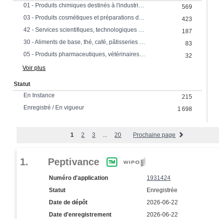
01 - Produits chimiques destinés à l'industrie, aux sciences ainsi qu'à l'agriculture
569
03 - Produits cosmétiques et préparations de toilette; préparations pour blanchir, nettoyer, polir et abraser.
423
42 - Services scientifiques, technologiques et industriels, recherche et conception
187
30 - Aliments de base, thé, café, pâtisseries et confiseries
83
05 - Produits pharmaceutiques, vétérinaires et hygièniques
32
Voir plus
Statut
En Instance
215
Enregistré / En vigueur
1 698
1
2
3
...
20
Prochaine page
1.
Peptivance
Numéro d'application
1931424
Statut
Enregistrée
Date de dépôt
2026-06-22
Date d'enregistrement
2026-06-22