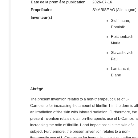
Date de la première publication
2026-07-16
Propriétaire
SYMRISE AG (Allemagne)
Inventeur(s)
Stuhlmann,
Dominik
Reichenbach,
Maria
Slavashevich,
Paul
Lanfranchi,
Diane
Abrégé
The present invention relates to a non-therapeutic use of L-
Carnosine for increasing the amount of fibrillin-1 in the dermis af
an irradiation of the skin with infrared radiation. Furthermore, the
present invention relates to a non-therapeutic use of L-Carnosine
increasing the ratio of fibrillin-1 and tropoelastin in the skin of a
subject. Furthermore, the present invention relates to a non-