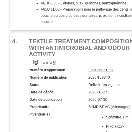
A61K 8/35
- Cétones, p. ex. quinones, benzophénone
A61Q 11/00
- Préparations pour le nettoyage des dents, d
bouche ou des prothèses dentaires, p. ex. dentifricesBai
bouche
4.
TEXTILE TREATMENT COMPOSITIO
WITH ANTIMICROBIAL AND ODOUR
ACTIVITY
Numéro d'application
EP2026051951
Numéro de publication
2026/159340
Statut
Délivré - en vigueur
Date de dépôt
2026-01-27
Date de publication
2026-07-30
Propriétaire
SYMRISE AG (Allemagne)
Inventeur(s)
Schmitter, Tim
Nikolaiczyk,