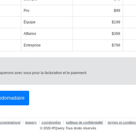
Pro
$99
Équipe
$199
Affaires
$399
Entreprise
$799
uerons avec vous pour la facturation et le paiement.
ebdomadaire
proprietairespi
ipqwery
coordonnées
politique de confidentialité
termes et condition
© 2026 IPQwery Tous droits réservés