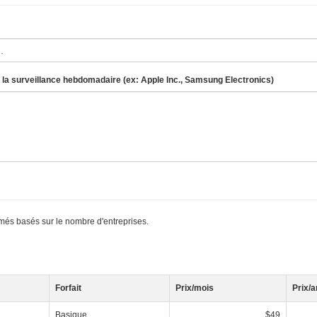
 la surveillance hebdomadaire (ex: Apple Inc., Samsung Electronics)
més basés sur le nombre d'entreprises.
Forfait
Prix/mois
Prix/a
Basique
$49