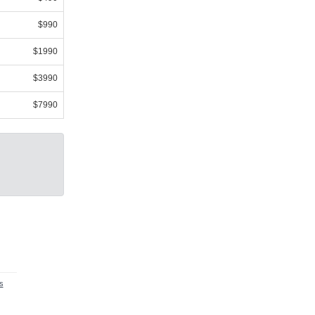
$990
$1990
$3990
$7990
s