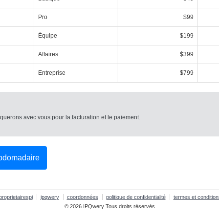
Pro
$99
Équipe
$199
Affaires
$399
Entreprise
$799
uerons avec vous pour la facturation et le paiement.
ebdomadaire
proprietairespi
ipqwery
coordonnées
politique de confidentialité
termes et condition
© 2026 IPQwery Tous droits réservés