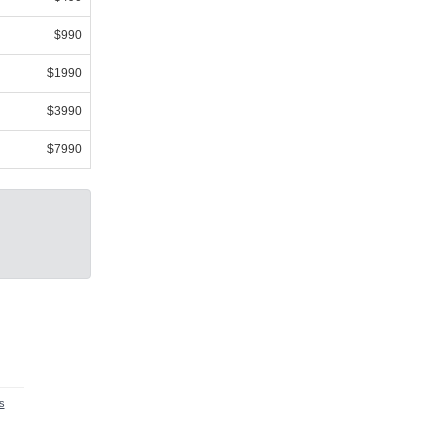
$990
$1990
$3990
$7990
s