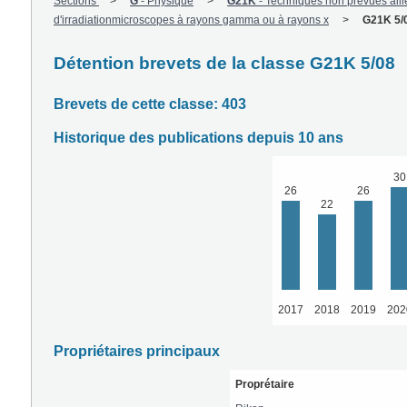
Sections
G
-
Physique
G21K
-
Techniques non prévues aill
d'irradiationmicroscopes à rayons gamma ou à rayons x
G21K 5/
Détention brevets de la classe G21K 5/08
Brevets de cette classe: 403
Historique des publications depuis 10 ans
30
26
26
22
2017
2018
2019
202
Propriétaires principaux
Proprétaire