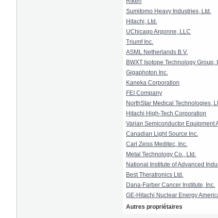
Riken
Sumitomo Heavy Industries, Ltd.
Hitachi, Ltd.
UChicago Argonne, LLC
Triumf Inc.
ASML Netherlands B.V.
BWXT Isotope Technology Group, I
Gigaphoton Inc.
Kaneka Corporation
FEI Company
NorthStar Medical Technologies, 
Hitachi High-Tech Corporation
Varian Semiconductor Equipment As
Canadian Light Source Inc.
Carl Zeiss Meditec, Inc.
Metal Technology Co., Ltd.
National Institute of Advanced Ind
Best Theratronics Ltd.
Dana-Farber Cancer Institute, Inc.
GE-Hitachi Nuclear Energy Ameri
Autres propriétaires