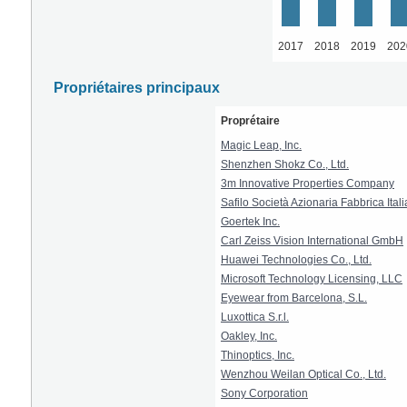
2017
2018
2019
202
Propriétaires principaux
Proprétaire
Magic Leap, Inc.
Shenzhen Shokz Co., Ltd.
3m Innovative Properties Company
Safilo Società Azionaria Fabbrica Ital
Goertek Inc.
Carl Zeiss Vision International GmbH
Huawei Technologies Co., Ltd.
Microsoft Technology Licensing, LLC
Eyewear from Barcelona, S.L.
Luxottica S.r.l.
Oakley, Inc.
Thinoptics, Inc.
Wenzhou Weilan Optical Co., Ltd.
Sony Corporation