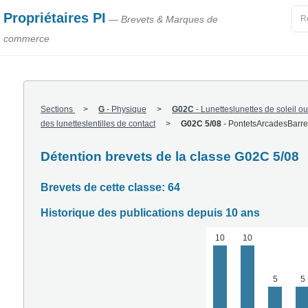
Propriétaires PI
— Brevets & Marques de
commerce
Sections
G
-
Physique
G02C
-
Lunetteslunettes de soleil o
des lunetteslentilles de contact
G02C 5/08
-
PontetsArcadesBarres
Détention brevets de la classe G02C 5/08
Brevets de cette classe: 64
Historique des publications depuis 10 ans
10
10
5
5