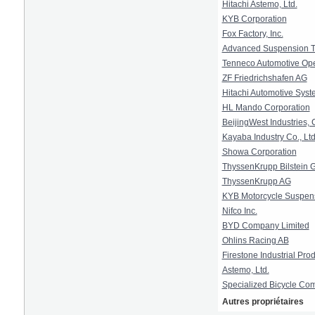
Hitachi Astemo, Ltd.
KYB Corporation
Fox Factory, Inc.
Advanced Suspension 
Tenneco Automotive Ope
ZF Friedrichshafen AG
Hitachi Automotive Syste
HL Mando Corporation
BeijingWest Industries, C
Kayaba Industry Co., Ltd
Showa Corporation
ThyssenKrupp Bilstein
ThyssenKrupp AG
KYB Motorcycle Suspens
Nifco Inc.
BYD Company Limited
Ohlins Racing AB
Firestone Industrial Pr
Astemo, Ltd.
Specialized Bicycle Com
Autres propriétaires