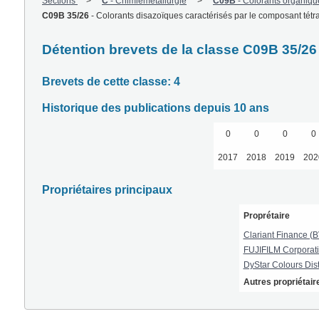
Sections
C
-
Chimiemétallurgie
C09B
-
Colorants organiqu
C09B 35/26
-
Colorants disazoïques caractérisés par le composant tétr
Détention brevets de la classe C09B 35/26
Brevets de cette classe: 4
Historique des publications depuis 10 ans
0
0
0
0
2017
2018
2019
202
Propriétaires principaux
Proprétaire
Clariant Finance (B
FUJIFILM Corporat
DyStar Colours Dis
Autres propriétair