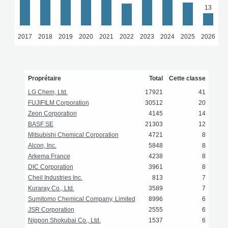
13
2017
2018
2019
2020
2021
2022
2023
2024
2025
2026
Proprétaire
Total
Cette classe
LG Chem, Ltd.
17921
41
FUJIFILM Corporation
30512
20
Zeon Corporation
4145
14
BASF SE
21303
12
Mitsubishi Chemical Corporation
4721
8
Alcon, Inc.
5848
8
Arkema France
4238
8
DIC Corporation
3961
8
Cheil Industries Inc.
813
7
Kuraray Co., Ltd.
3589
7
Sumitomo Chemical Company, Limited
8996
6
JSR Corporation
2555
6
Nippon Shokubai Co., Ltd.
1537
6