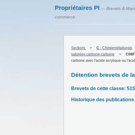
Propriétaires PI
— Brevets & Mar
commerce
Sections
C
-
Chimiemétallurgie
saturées carbone-carbone
C08F
carbone avec l'acide acrylique ou l'ac
Détention brevets de l
Brevets de cette classe: 515
Historique des publications