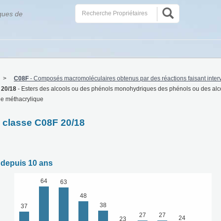
ques de
C08F
-
Composés macromoléculaires obtenus par des réactions faisant inter
 20/18
-
Esters des alcools ou des phénols monohydriques des phénols ou des alc
ide méthacrylique
a classe C08F 20/18
 depuis 10 ans
64
63
48
38
37
27
27
24
23