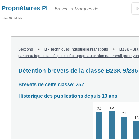
Propriétaires PI
— Brevets & Marques de
commerce
Sections
B
-
Techniques industriellestransports
B23K
-
Bra
par chauffage localisé, p. ex. découpage au chalumeautravail par rayon
Détention brevets de la classe B23K 9/235
Brevets de cette classe: 252
Historique des publications depuis 10 ans
25
24
21
18