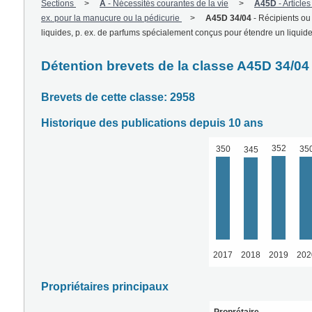
Sections
A
-
Nécessités courantes de la vie
A45D
-
Article
ex. pour la manucure ou la pédicurie
A45D 34/04
-
Récipients ou
liquides, p. ex. de parfums spécialement conçus pour étendre un liquide, 
Détention brevets de la classe A45D 34/04
Brevets de cette classe: 2958
Historique des publications depuis 10 ans
352
350
35
345
2017
2018
2019
202
Propriétaires principaux