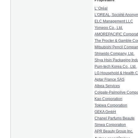
Proprétaire
L' Oréal
L'OREAL, Société Anony
ELC Management LLC
Yonwoo Co., Ltd.
AMOREPACIFIC Corporat
The Procter & Gamble C
Mitsubishi Pencil Compan
Shiseido Company, Ltd.
Shya Hsin Packaging Indus
Pum-tech Korea Co., Ltd.
LG Household & Health Ca
Aptar France SAS
Albea Services
Colgate-Palmolive Comp
Kao Corporation
Tokiwa Corporation
GEKA GmbH
Chanel Parfums Beaute
Sinwa Corporation
APR Beauty Group Inc.