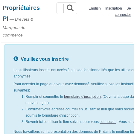
Propriétaires
English
Inscription
Se
connecter
PI
— Brevets &
Marques de
commerce
Veuillez vous inscrire
Les utilisateurs inscrits ont accès à plus de fonctionnalités que les utilisat
anonymes.
Pour accéder la page que vous avez demandé, veuillez suivre les instruct
suivantes:
Remplir et soumettre le
formulaire d'inscription
. (Ouvrira la page d
nouvel onglet)
Confirmer votre adresse courriel en utilisant le lien que vous rece
soumis le formulaire d'inscription.
Revenir ici et utiliser le lien suivant pour vous
connecter
- Vous ser
Nous travaillons sur la présentation des données de PI dans le meilleur for