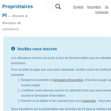
Propriétaires
English
Inscription
Se
connecter
PI
— Brevets &
Marques de
commerce
Veuillez vous inscrire
Les utilisateurs inscrits ont accès à plus de fonctionnalités que les utilisat
anonymes.
Pour accéder la page que vous avez demandé, veuillez suivre les instruct
suivantes:
Remplir et soumettre le
formulaire d'inscription
. (Ouvrira la page d
nouvel onglet)
Confirmer votre adresse courriel en utilisant le lien que vous rece
soumis le formulaire d'inscription.
Revenir ici et utiliser le lien suivant pour vous
connecter
- Vous ser
Nous travaillons sur la présentation des données de PI dans le meilleur for