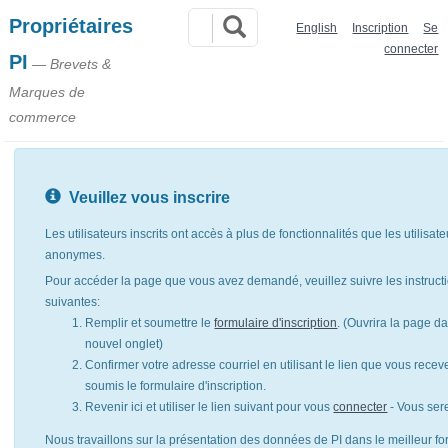
Propriétaires
English
Inscription
Se
connecter
PI
— Brevets &
Marques de
commerce
Veuillez vous inscrire
Les utilisateurs inscrits ont accès à plus de fonctionnalités que les utilisat
anonymes.
Pour accéder la page que vous avez demandé, veuillez suivre les instruct
suivantes:
Remplir et soumettre le
formulaire d'inscription
. (Ouvrira la page d
nouvel onglet)
Confirmer votre adresse courriel en utilisant le lien que vous rece
soumis le formulaire d'inscription.
Revenir ici et utiliser le lien suivant pour vous
connecter
- Vous ser
Nous travaillons sur la présentation des données de PI dans le meilleur for