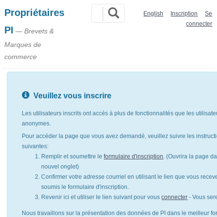
Propriétaires
English
Inscription
Se
connecter
PI
— Brevets &
Marques de
commerce
Veuillez vous inscrire
Les utilisateurs inscrits ont accès à plus de fonctionnalités que les utilisat
anonymes.
Pour accéder la page que vous avez demandé, veuillez suivre les instruct
suivantes:
Remplir et soumettre le
formulaire d'inscription
. (Ouvrira la page d
nouvel onglet)
Confirmer votre adresse courriel en utilisant le lien que vous rece
soumis le formulaire d'inscription.
Revenir ici et utiliser le lien suivant pour vous
connecter
- Vous ser
Nous travaillons sur la présentation des données de PI dans le meilleur for