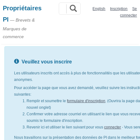
Propriétaires
English
Inscription
Se
connecter
PI
— Brevets &
Marques de
commerce
Veuillez vous inscrire
Les utilisateurs inscrits ont accès à plus de fonctionnalités que les utilisat
anonymes.
Pour accéder la page que vous avez demandé, veuillez suivre les instruct
suivantes:
Remplir et soumettre le
formulaire d'inscription
. (Ouvrira la page d
nouvel onglet)
Confirmer votre adresse courriel en utilisant le lien que vous rece
soumis le formulaire d'inscription.
Revenir ici et utiliser le lien suivant pour vous
connecter
- Vous ser
Nous travaillons sur la présentation des données de PI dans le meilleur for