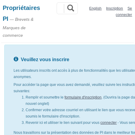
Propriétaires
English
Inscription
Se
connecter
PI
— Brevets &
Marques de
commerce
Veuillez vous inscrire
Les utilisateurs inscrits ont accès à plus de fonctionnalités que les utilisat
anonymes.
Pour accéder la page que vous avez demandé, veuillez suivre les instruct
suivantes:
Remplir et soumettre le
formulaire d'inscription
. (Ouvrira la page d
nouvel onglet)
Confirmer votre adresse courriel en utilisant le lien que vous rece
soumis le formulaire d'inscription.
Revenir ici et utiliser le lien suivant pour vous
connecter
- Vous ser
Nous travaillons sur la présentation des données de PI dans le meilleur for