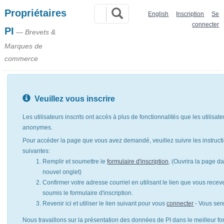
Propriétaires
English
Inscription
Se
connecter
PI
— Brevets &
Marques de
commerce
Veuillez vous inscrire
Les utilisateurs inscrits ont accès à plus de fonctionnalités que les utilisat
anonymes.
Pour accéder la page que vous avez demandé, veuillez suivre les instruct
suivantes:
Remplir et soumettre le
formulaire d'inscription
. (Ouvrira la page d
nouvel onglet)
Confirmer votre adresse courriel en utilisant le lien que vous rece
soumis le formulaire d'inscription.
Revenir ici et utiliser le lien suivant pour vous
connecter
- Vous ser
Nous travaillons sur la présentation des données de PI dans le meilleur for