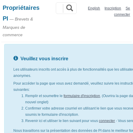
Propriétaires
English
Inscription
Se
connecter
PI
— Brevets &
Marques de
commerce
Veuillez vous inscrire
Les utilisateurs inscrits ont accès à plus de fonctionnalités que les utilisat
anonymes.
Pour accéder la page que vous avez demandé, veuillez suivre les instruct
suivantes:
Remplir et soumettre le
formulaire d'inscription
. (Ouvrira la page d
nouvel onglet)
Confirmer votre adresse courriel en utilisant le lien que vous rece
soumis le formulaire d'inscription.
Revenir ici et utiliser le lien suivant pour vous
connecter
- Vous ser
Nous travaillons sur la présentation des données de PI dans le meilleur for