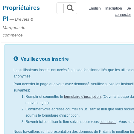
Propriétaires
English
Inscription
Se
connecter
PI
— Brevets &
Marques de
commerce
Veuillez vous inscrire
Les utilisateurs inscrits ont accès à plus de fonctionnalités que les utilisat
anonymes.
Pour accéder la page que vous avez demandé, veuillez suivre les instruct
suivantes:
Remplir et soumettre le
formulaire d'inscription
. (Ouvrira la page d
nouvel onglet)
Confirmer votre adresse courriel en utilisant le lien que vous rece
soumis le formulaire d'inscription.
Revenir ici et utiliser le lien suivant pour vous
connecter
- Vous ser
Nous travaillons sur la présentation des données de PI dans le meilleur for