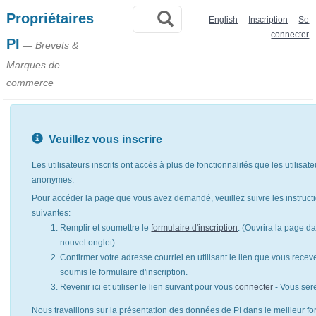
Propriétaires
English
Inscription
Se
connecter
PI
— Brevets &
Marques de
commerce
Veuillez vous inscrire
Les utilisateurs inscrits ont accès à plus de fonctionnalités que les utilisat
anonymes.
Pour accéder la page que vous avez demandé, veuillez suivre les instruct
suivantes:
Remplir et soumettre le
formulaire d'inscription
. (Ouvrira la page d
nouvel onglet)
Confirmer votre adresse courriel en utilisant le lien que vous rece
soumis le formulaire d'inscription.
Revenir ici et utiliser le lien suivant pour vous
connecter
- Vous ser
Nous travaillons sur la présentation des données de PI dans le meilleur for