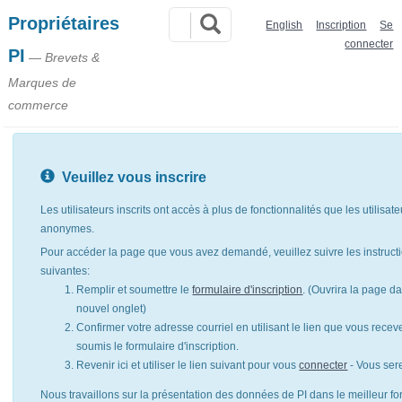
Propriétaires
English
Inscription
Se
connecter
PI
— Brevets &
Marques de
commerce
Veuillez vous inscrire
Les utilisateurs inscrits ont accès à plus de fonctionnalités que les utilisat
anonymes.
Pour accéder la page que vous avez demandé, veuillez suivre les instruct
suivantes:
Remplir et soumettre le
formulaire d'inscription
. (Ouvrira la page d
nouvel onglet)
Confirmer votre adresse courriel en utilisant le lien que vous rece
soumis le formulaire d'inscription.
Revenir ici et utiliser le lien suivant pour vous
connecter
- Vous ser
Nous travaillons sur la présentation des données de PI dans le meilleur for