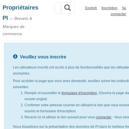
Propriétaires
English
Inscription
Se
connecter
PI
— Brevets &
Marques de
commerce
Veuillez vous inscrire
Les utilisateurs inscrits ont accès à plus de fonctionnalités que les utilisat
anonymes.
Pour accéder la page que vous avez demandé, veuillez suivre les instruct
suivantes:
Remplir et soumettre le
formulaire d'inscription
. (Ouvrira la page d
nouvel onglet)
Confirmer votre adresse courriel en utilisant le lien que vous rece
soumis le formulaire d'inscription.
Revenir ici et utiliser le lien suivant pour vous
connecter
- Vous ser
Nous travaillons sur la présentation des données de PI dans le meilleur for